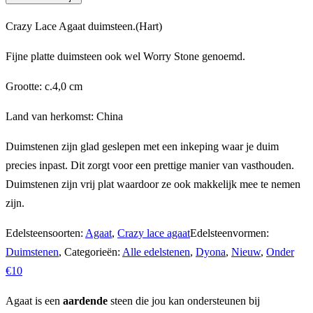
Agaat
Crazy Lace Agaat duimsteen.(Hart)
duimsteen
(Hart)
Fijne platte duimsteen ook wel Worry Stone genoemd.
aantal
Grootte: c.4,0 cm
Land van herkomst: China
Duimstenen zijn glad geslepen met een inkeping waar je duim
precies inpast. Dit zorgt voor een prettige manier van vasthouden.
Duimstenen zijn vrij plat waardoor ze ook makkelijk mee te nemen
zijn.
Edelsteensoorten:
Agaat
,
Crazy lace agaat
Edelsteenvormen:
Duimstenen
,
Categorieën:
Alle edelstenen
,
Dyona
,
Nieuw
,
Onder
€10
Agaat is een
aardende
steen die jou kan ondersteunen bij