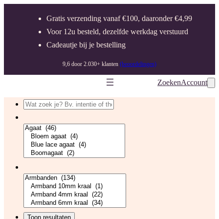
Ga
Gratis verzending vanaf €100, daaronder €4,99
naar
Voor 12u besteld, dezelfde werkdag verstuurd
de
Cadeautje bij je bestelling
inhoud
9,6 door 2.030+ klanten
(beoordelingen)
Zoeken
Account