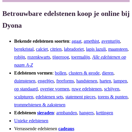
Betrouwbare edelstenen koop je online bij
Dyona
Bekende edelstenen soorten
:
agaat
,
amethist
,
aventurijn
,
bergkristal
,
calciet
,
citrien
,
labradoriet
,
lapis lazuli
,
maansteen
,
robijn
,
rozenkwarts
,
tijgeroog
,
toermalijn
.
Alle edelstenen op
naam A-Z
Edelstenen vormen
:
bollen
,
clusters & geode
,
dieren
,
duimstenen
,
engeltjes
,
freeforms
,
handstenen
,
harten
,
lampen
,
op standaard
,
overige vormen
,
ruwe edelstenen
,
schijven
,
sculpturen
,
edelstenen sets
,
statement pieces
,
torens & punten
,
trommelstenen & zakstenen
Edelstenen
sieraden
:
armbanden
,
hangers
,
kettingen
Unieke edelstenen
Verrassende edelstenen
cadeaus