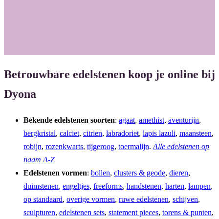
Betrouwbare edelstenen koop je online bij
Dyona
Bekende edelstenen soorten
:
agaat
,
amethist
,
aventurijn
,
bergkristal
,
calciet
,
citrien
,
labradoriet
,
lapis lazuli
,
maansteen
,
robijn
,
rozenkwarts
,
tijgeroog
,
toermalijn
.
Alle edelstenen op
naam A-Z
Edelstenen vormen
:
bollen
,
clusters & geode
,
dieren
,
duimstenen
,
engeltjes
,
freeforms
,
handstenen
,
harten
,
lampen
,
op standaard
,
overige vormen
,
ruwe edelstenen
,
schijven
,
sculpturen
,
edelstenen sets
,
statement pieces
,
torens & punten
,