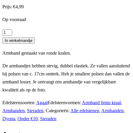
Prijs:
€
4,99
Op voorraad
Armband
oranje
In winkelmandje
agaat
Armband gemaakt van ronde kralen.
6mm
kraal
De armbandjes hebben stevig, dubbel elastiek. Ze vallen aansluitend
aantal
bij polsen van c. 17cm omtrek. Heb je smallere polsen dan vallen de
armband losser. Je ontvangt een armbandje van vergelijkbare
kwaliteit als op de foto.
Edelsteensoorten:
Agaat
Edelsteenvormen:
Armband 6mm kraal
,
Armbanden
,
Sieraden
,
Categorieën:
Alle edelstenen
,
Armbanden
,
Dyona
,
Onder €10
,
Sieraden