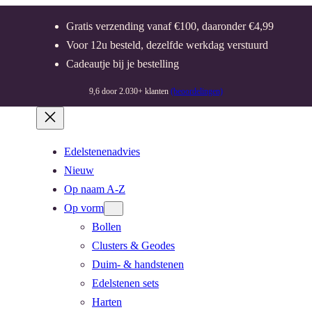
Gratis verzending vanaf €100, daaronder €4,99
Voor 12u besteld, dezelfde werkdag verstuurd
Cadeautje bij je bestelling
9,6 door 2.030+ klanten
(beoordelingen)
Edelstenenadvies
Nieuw
Op naam A-Z
Op vorm
Bollen
Clusters & Geodes
Duim- & handstenen
Edelstenen sets
Harten