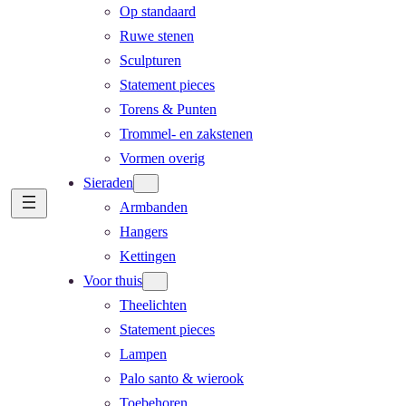
Op standaard
Ruwe stenen
Sculpturen
Statement pieces
Torens & Punten
Trommel- en zakstenen
Vormen overig
Sieraden
Armbanden
Hangers
Kettingen
Voor thuis
Theelichten
Statement pieces
Lampen
Palo santo & wierook
Toebehoren