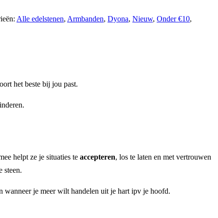
ieën:
Alle edelstenen
,
Armbanden
,
Dyona
,
Nieuw
,
Onder €10
,
rt het beste bij jou past.
inderen.
ee helpt ze je situaties te
accepteren
, los te laten en met vertrouwen
 steen.
n wanneer je meer wilt handelen uit je hart ipv je hoofd.