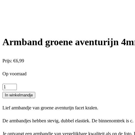
Armband groene aventurijn 4m
Prijs:
€
6,99
Op voorraad
Armband
groene
In winkelmandje
aventurijn
Lief armbandje van groene aventurijn facet kralen.
4mm
facet
De armbandjes hebben stevig, dubbel elastiek. De binnenomtrek is c. 
aantal
Je ontvangt een armbandje van vergelijkbare kwaliteit als op de foto