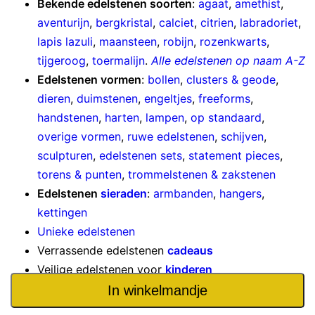
Bekende edelstenen soorten
:
agaat
,
amethist
,
aventurijn
,
bergkristal
,
calciet
,
citrien
,
labradoriet
,
lapis lazuli
,
maansteen
,
robijn
,
rozenkwarts
,
tijgeroog
,
toermalijn
.
Alle edelstenen op naam A-Z
Edelstenen vormen
:
bollen
,
clusters & geode
,
dieren
,
duimstenen
,
engeltjes
,
freeforms
,
handstenen
,
harten
,
lampen
,
op standaard
,
overige vormen
,
ruwe edelstenen
,
schijven
,
sculpturen
,
edelstenen sets
,
statement pieces
,
torens & punten
,
trommelstenen & zakstenen
Edelstenen
sieraden
:
armbanden
,
hangers
,
kettingen
Unieke edelstenen
Verrassende edelstenen
cadeaus
Veilige edelstenen voor
kinderen
Edelstenen
aanbiedingen
In winkelmandje