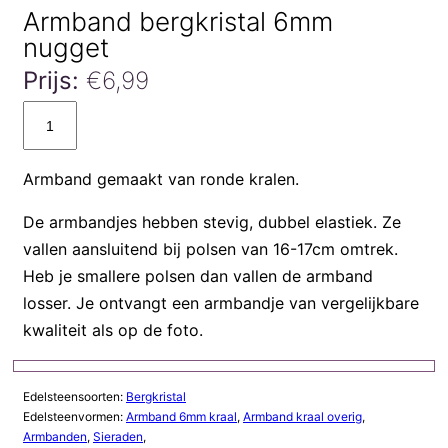
Armband bergkristal 6mm
nugget
Prijs:
€
6,99
Armband
bergkristal
6mm
Armband gemaakt van ronde kralen.
nugget
aantal
De armbandjes hebben stevig, dubbel elastiek. Ze
vallen aansluitend bij polsen van 16-17cm omtrek.
Heb je smallere polsen dan vallen de armband
losser. Je ontvangt een armbandje van vergelijkbare
kwaliteit als op de foto.
Edelsteensoorten:
Bergkristal
Edelsteenvormen:
Armband 6mm kraal
,
Armband kraal overig
,
Armbanden
,
Sieraden
,