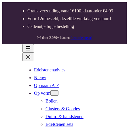
Gratis verzending vanaf €100, daaronder €4,99
Voor 12u besteld, dezelfde werkdag verstuurd
Cadeautje bij je bestelling
9,6 door 2.030+ klanten
(beoordelingen)
Edelstenenadvies
Nieuw
Op naam A-Z
Op vorm
Bollen
Clusters & Geodes
Duim- & handstenen
Edelstenen sets