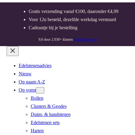
Gratis verzending vanaf €100, daaronder €4,99
Voor 12u besteld, dezelfde werkdag verstuurd
Cadeautje bij je bestelling
9,6 door 2.030+ klanten
(beoordelingen)
Edelstenenadvies
Nieuw
Op naam A-Z
Op vorm
Bollen
Clusters & Geodes
Duim- & handstenen
Edelstenen sets
Harten