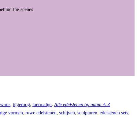
behind-the-scenes
warts
,
tijgeroog
,
toermalijn
.
Alle edelstenen op naam A-Z
rige vormen
,
ruwe edelstenen
,
schijven
,
sculpturen
,
edelstenen sets
,