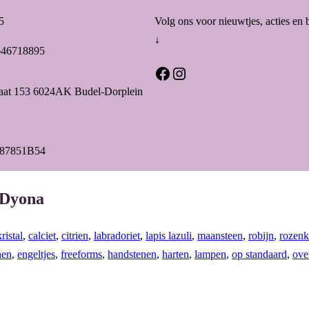
5
Volg ons voor nieuwtjes, acties en 
↓
646718895
Facebook
Instagram
raat 153 6024AK Budel-Dorplein
87851B54
 Dyona
ristal
,
calciet
,
citrien
,
labradoriet
,
lapis lazuli
,
maansteen
,
robijn
,
rozenk
nen
,
engeltjes
,
freeforms
,
handstenen
,
harten
,
lampen
,
op standaard
,
ove