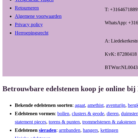
Retourneren
T: +3164671889
Algemene voorwaarden
WhatsApp: +31
Privacy policy
Herroepingsrecht
A: Liedekerkest
KvK: 87280418
BTWnr:NL0043
Betrouwbare edelstenen koop je online bij
Bekende edelstenen soorten
:
agaat
,
amethist
,
aventurijn
,
bergk
Edelstenen vormen
:
bollen
,
clusters & geode
,
dieren
,
duimste
statement pieces
,
torens & punten
,
trommelstenen & zakstenen
Edelstenen
sieraden
:
armbanden
,
hangers
,
kettingen