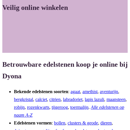
Veilig online winkelen
Betrouwbare edelstenen koop je online bij
Dyona
Bekende edelstenen soorten
:
agaat
,
amethist
,
aventurijn
,
bergkristal
,
calciet
,
citrien
,
labradoriet
,
lapis lazuli
,
maansteen
,
robijn
,
rozenkwarts
,
tijgeroog
,
toermalijn
.
Alle edelstenen op
naam A-Z
Edelstenen vormen
:
bollen
,
clusters & geode
,
dieren
,