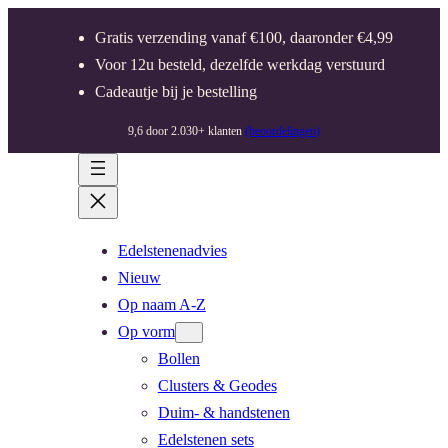
Gratis verzending vanaf €100, daaronder €4,99
Voor 12u besteld, dezelfde werkdag verstuurd
Cadeautje bij je bestelling
9,6 door 2.030+ klanten
(beoordelingen)
Edelstenenadvies
Nieuw
Op naam A-Z
Op vorm
Bollen
Clusters & Geodes
Duim- & handstenen
Edelstenen sets