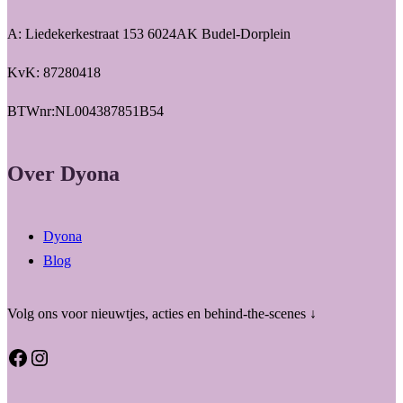
A: Liedekerkestraat 153 6024AK Budel-Dorplein
KvK: 87280418
BTWnr:NL004387851B54
Over Dyona
Dyona
Blog
Volg ons voor nieuwtjes, acties en behind-the-scenes ↓
Facebook
Instagram