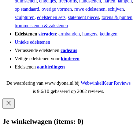
duimstenen
,
engeltjes
,
freeforms
,
handstenen
,
harten
,
lampen
,
op standaard
,
overige vormen
,
ruwe edelstenen
,
schijven
,
sculpturen
,
edelstenen sets
,
statement pieces
,
torens & punten
,
trommelstenen & zakstenen
Edelstenen
sieraden
:
armbanden
,
hangers
,
kettingen
Unieke edelstenen
Verrassende edelstenen
cadeaus
Veilige edelstenen voor
kinderen
Edelstenen
aanbiedingen
De waardering van www.dyona.nl bij
WebwinkelKeur Reviews
is 9.6/10 gebaseerd op 2062 reviews.
Je winkelwagen
(items: 0)