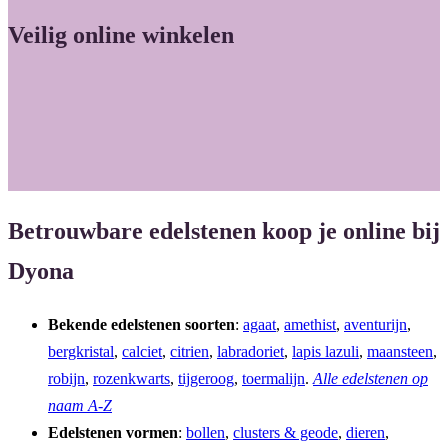
Veilig online winkelen
Betrouwbare edelstenen koop je online bij
Dyona
Bekende edelstenen soorten
:
agaat
,
amethist
,
aventurijn
,
bergkristal
,
calciet
,
citrien
,
labradoriet
,
lapis lazuli
,
maansteen
,
robijn
,
rozenkwarts
,
tijgeroog
,
toermalijn
.
Alle edelstenen op
naam A-Z
Edelstenen vormen
:
bollen
,
clusters & geode
,
dieren
,