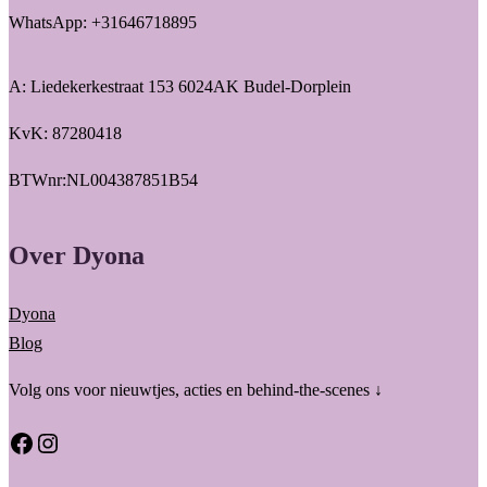
WhatsApp: +31646718895
A: Liedekerkestraat 153 6024AK Budel-Dorplein
KvK: 87280418
BTWnr:NL004387851B54
Over Dyona
Dyona
Blog
Volg ons voor nieuwtjes, acties en behind-the-scenes ↓
Facebook
Instagram