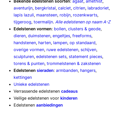
Bekende edelstenen soorten
:
agaat
,
amethist
,
aventurijn
,
bergkristal
,
calciet
,
citrien
,
labradoriet
,
lapis lazuli
,
maansteen
,
robijn
,
rozenkwarts
,
tijgeroog
,
toermalijn
.
Alle edelstenen op naam A-Z
Edelstenen vormen
:
bollen
,
clusters & geode
,
dieren
,
duimstenen
,
engeltjes
,
freeforms
,
handstenen
,
harten
,
lampen
,
op standaard
,
overige vormen
,
ruwe edelstenen
,
schijven
,
sculpturen
,
edelstenen sets
,
statement pieces
,
torens & punten
,
trommelstenen & zakstenen
Edelstenen
sieraden
:
armbanden
,
hangers
,
kettingen
Unieke edelstenen
Verrassende edelstenen
cadeaus
Veilige edelstenen voor
kinderen
Edelstenen
aanbiedingen