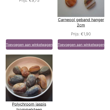
Prijs:
€
9,75
Carneool geband hanger
2cm
Prijs:
€
1,90
Toevoegen aan winkelwagen
Toevoegen aan winkelwagen
Polychroom jaspis
trommelsteen