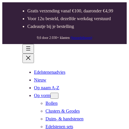
Gratis verzending vanaf €100, daaronder €4,99
Voor 12u besteld, dezelfde werkdag verstuurd
Cadeautje bij je bestelling
9,6 door 2.030+ klanten
(beoordelingen)
Edelstenenadvies
Nieuw
Op naam A-Z
Op vorm
Bollen
Clusters & Geodes
Duim- & handstenen
Edelstenen sets