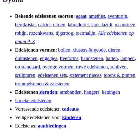
Bekende edelstenen soorten
:
agaat
,
amethist
,
aventurijn
,
bergkristal
,
calciet
,
citrien
,
labradoriet
,
lapis lazuli
,
maansteen
,
robijn
,
rozenkwarts
,
tijgeroog
,
toermalijn
.
Alle edelstenen op
naam A-Z
Edelstenen vormen
:
bollen
,
clusters & geode
,
dieren
,
duimstenen
,
engeltjes
,
freeforms
,
handstenen
,
harten
,
lampen
,
op standaard
,
overige vormen
,
ruwe edelstenen
,
schijven
,
sculpturen
,
edelstenen sets
,
statement pieces
,
torens & punten
,
trommelstenen & zakstenen
Edelstenen
sieraden
:
armbanden
,
hangers
,
kettingen
Unieke edelstenen
Verrassende edelstenen
cadeaus
Veilige edelstenen voor
kinderen
Edelstenen
aanbiedingen