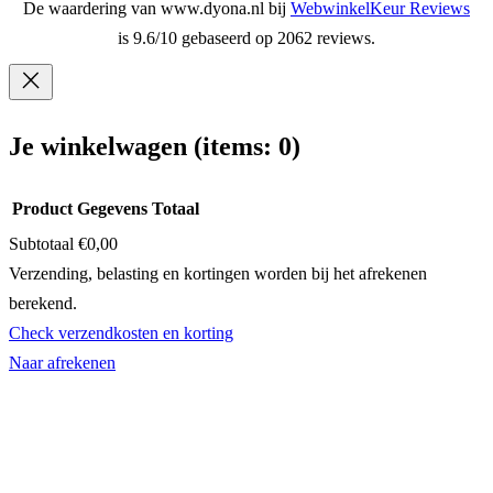
De waardering van www.dyona.nl bij
WebwinkelKeur Reviews
is 9.6/10 gebaseerd op 2062 reviews.
Je winkelwagen
(items: 0)
Product
Gegevens
Totaal
Subtotaal
€0,00
Producten
Verzending, belasting en kortingen worden bij het afrekenen
berekend.
in
Check verzendkosten en korting
winkelwagen
Naar afrekenen