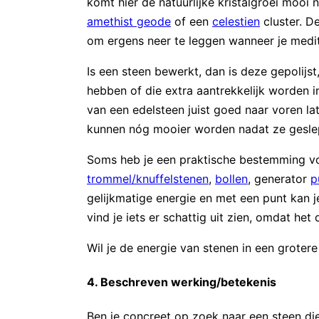
komt hier de natuurlijke kristalgroei mooi
amethist geode
of een
celestien
cluster. D
om ergens neer te leggen wanneer je medite
Is een steen bewerkt, dan is deze gepolijs
hebben of die extra aantrekkelijk worden i
van een edelsteen juist goed naar voren l
kunnen nóg mooier worden nadat ze geslep
Soms heb je een praktische bestemming voo
trommel/knuffelstenen
,
bollen
, generator
p
gelijkmatige energie en met een punt kan j
vind je iets er schattig uit zien, omdat het
Wil je de energie van stenen in een groter
4. Beschreven werking/betekenis
Ben je concreet op zoek naar een steen di