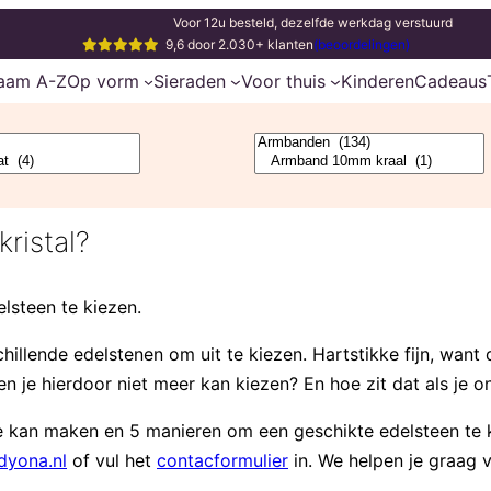
Voor 12u besteld, dezelfde werkdag verstuurd
9,6 door 2.030+ klanten
(beoordelingen)
aam A-Z
Op vorm
Sieraden
Voor thuis
Kinderen
Cadeaus
kristal?
lsteen te kiezen.
illende edelstenen om uit te kiezen. Hartstikke fijn, want da
n je hierdoor niet meer kan kiezen? En hoe zit dat als je o
euze kan maken en 5 manieren om een geschikte edelsteen te 
yona.nl
of vul het
contacformulier
in. We helpen je graag v