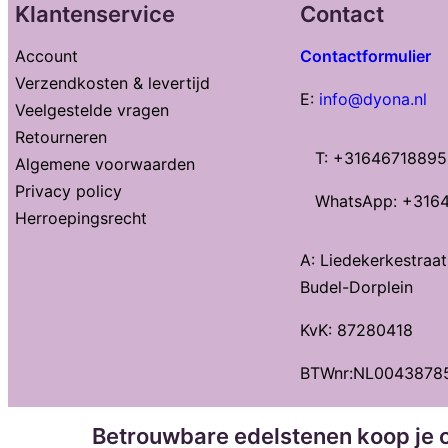
Klantenservice
Contact
Account
Contactformulier
Verzendkosten & levertijd
E:
info@dyona.nl
Veelgestelde vragen
Retourneren
T: +31646718895
Algemene voorwaarden
Privacy policy
WhatsApp: +316
Herroepingsrecht
A: Liedekerkestraa
Budel-Dorplein
KvK: 87280418
BTWnr:NL0043878
Betrouwbare edelstenen koop je o