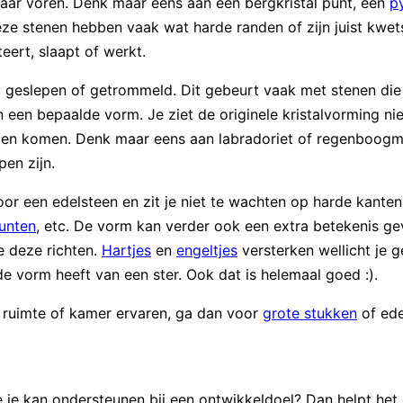
 naar voren. Denk maar eens aan een bergkristal punt, een
p
eze stenen hebben vaak wat harde randen of zijn juist kwet
ert, slaapt of werkt.
t, geslepen of getrommeld. Dit gebeurt vaak met stenen die 
n een bepaalde vorm. Je ziet de originele kristalvorming ni
aten komen. Denk maar eens aan labradoriet of regenboogm
en zijn.
r een edelsteen en zit je niet te wachten op harde kanten
unten
, etc. De vorm kan verder ook een extra betekenis ge
e deze richten.
Hartjes
en
engeltjes
versterken wellicht je 
 de vorm heeft van een ster. Ook dat is helemaal goed :).
e ruimte of kamer ervaren, ga dan voor
grote stukken
of ede
e je kan ondersteunen bij een ontwikkeldoel? Dan helpt het