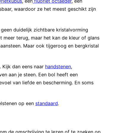
yrietkubus
, een
fluoriet octaeder
, een
sbaar, waardoor ze het meest geschikt zijn
geen duidelijk zichtbare kristalvorming
et meer terug, maar het kan de kleur of glans
aansteen. Maar ook tijgeroog en bergkristal
. Kijk dan eens naar
handstenen
,
ven aan je steen. Een bol heeft een
gevoel van liefde en bescherming. En soms
lstenen op een
standaard
.
 om de omschrijving te lezen of te zoeken op