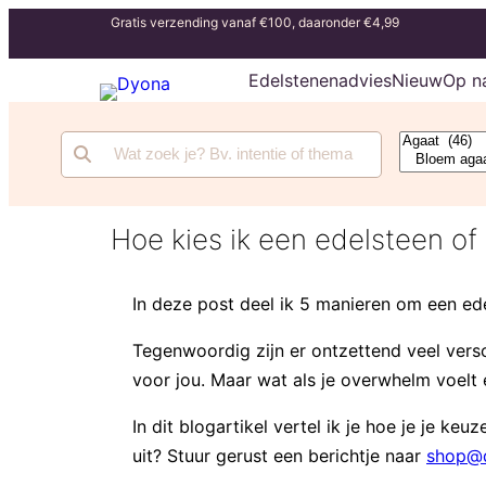
Gratis verzending vanaf €100, daaronder €4,99
Edelstenenadvies
Nieuw
Op n
Hoe kies ik een edelsteen of 
In deze post deel ik 5 manieren om een ede
Tegenwoordig zijn er ontzettend veel versch
voor jou. Maar wat als je overwhelm voelt e
In dit blogartikel vertel ik je hoe je je k
uit? Stuur gerust een berichtje naar
shop@d