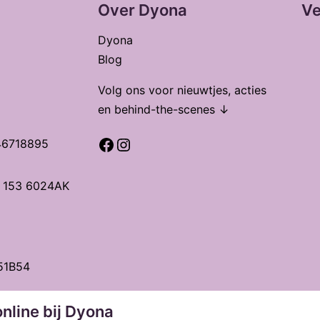
Over Dyona
Ve
Dyona
Blog
Volg ons voor nieuwtjes, acties
en behind-the-scenes ↓
Facebook
Instagram
46718895
t 153 6024AK
51B54
nline bij Dyona