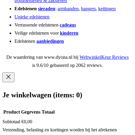
trommelstenen & zakstenen
Edelstenen
sieraden
:
armbanden
,
hangers
,
kettingen
Unieke edelstenen
Verrassende edelstenen
cadeaus
Veilige edelstenen voor
kinderen
Edelstenen
aanbiedingen
De waardering van www.dyona.nl bij
WebwinkelKeur Reviews
is 9.6/10 gebaseerd op 2062 reviews.
Je winkelwagen
(items: 0)
Product
Gegevens
Totaal
Subtotaal
€0,00
Producten
Verzending, belasting en kortingen worden bij het afrekenen