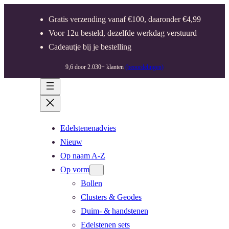
Gratis verzending vanaf €100, daaronder €4,99
Voor 12u besteld, dezelfde werkdag verstuurd
Cadeautje bij je bestelling
9,6 door 2.030+ klanten
(beoordelingen)
Edelstenenadvies
Nieuw
Op naam A-Z
Op vorm
Bollen
Clusters & Geodes
Duim- & handstenen
Edelstenen sets