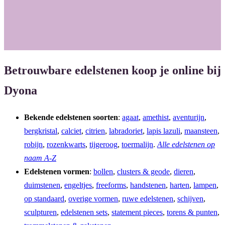
Betrouwbare edelstenen koop je online bij
Dyona
Bekende edelstenen soorten
:
agaat
,
amethist
,
aventurijn
,
bergkristal
,
calciet
,
citrien
,
labradoriet
,
lapis lazuli
,
maansteen
,
robijn
,
rozenkwarts
,
tijgeroog
,
toermalijn
.
Alle edelstenen op
naam A-Z
Edelstenen vormen
:
bollen
,
clusters & geode
,
dieren
,
duimstenen
,
engeltjes
,
freeforms
,
handstenen
,
harten
,
lampen
,
op standaard
,
overige vormen
,
ruwe edelstenen
,
schijven
,
sculpturen
,
edelstenen sets
,
statement pieces
,
torens & punten
,