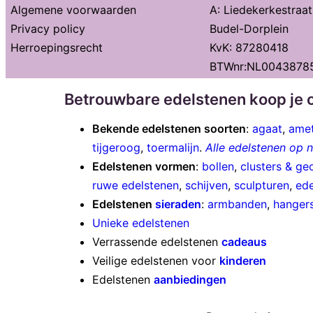
Algemene voorwaarden
A: Liedekerkestraa
Privacy policy
Budel-Dorplein
Herroepingsrecht
KvK: 87280418
BTWnr:NL0043878
Betrouwbare edelstenen koop je o
Bekende edelstenen soorten
:
agaat
,
amet
tijgeroog
,
toermalijn
.
Alle edelstenen op
Edelstenen vormen
:
bollen
,
clusters & ge
ruwe edelstenen
,
schijven
,
sculpturen
,
ede
Edelstenen
sieraden
:
armbanden
,
hanger
Unieke edelstenen
Verrassende edelstenen
cadeaus
Veilige edelstenen voor
kinderen
Edelstenen
aanbiedingen