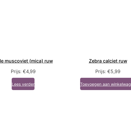
le muscoviet (mica) ruw
Zebra calciet ruw
Prijs:
€
4,99
Prijs:
€
5,99
Lees verder
Toevoegen aan winkelwa