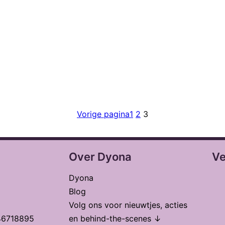
Vorige pagina
1
2
3
Over Dyona
Ve
Dyona
Blog
Volg ons voor nieuwtjes, acties
46718895
en behind-the-scenes ↓