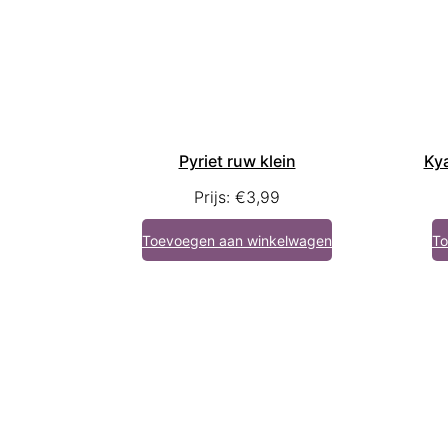
Pyriet ruw klein
Ky
Prijs:
€
3,99
Toevoegen aan winkelwagen
To