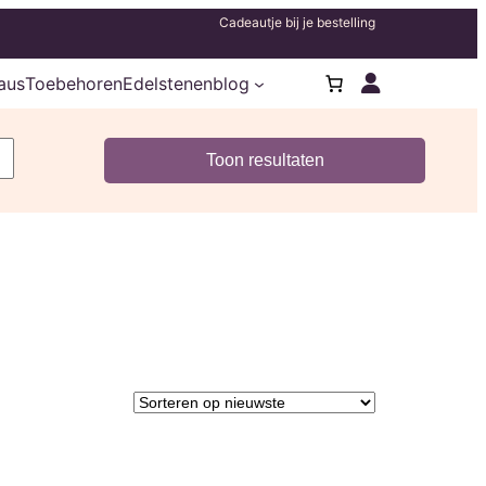
Cadeautje bij je bestelling
aus
Toebehoren
Edelstenenblog