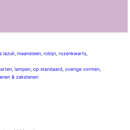
s lazuli
,
maansteen
,
robijn
,
rozenkwarts
,
harten
,
lampen
,
op standaard
,
overige vormen
,
enen & zakstenen