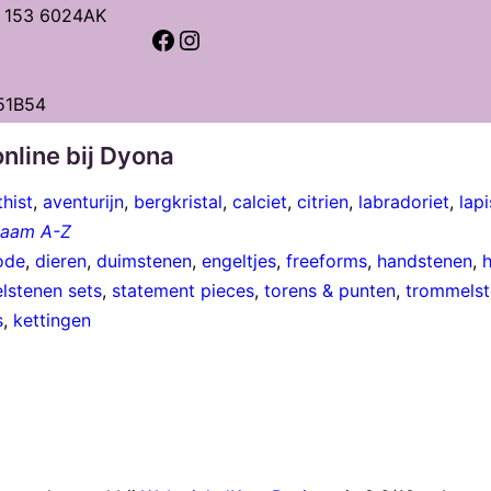
t 153 6024AK
Facebook
Instagram
51B54
nline bij Dyona
hist
,
aventurijn
,
bergkristal
,
calciet
,
citrien
,
labradoriet
,
lapi
 naam A-Z
ode
,
dieren
,
duimstenen
,
engeltjes
,
freeforms
,
handstenen
,
lstenen sets
,
statement pieces
,
torens & punten
,
trommelst
s
,
kettingen