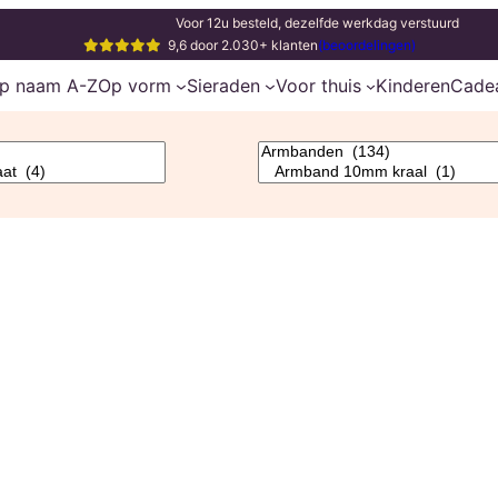
Voor 12u besteld, dezelfde werkdag verstuurd
9,6 door 2.030+ klanten
(beoordelingen)
p naam A-Z
Op vorm
Sieraden
Voor thuis
Kinderen
Cade