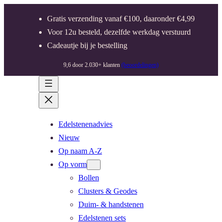
Gratis verzending vanaf €100, daaronder €4,99
Voor 12u besteld, dezelfde werkdag verstuurd
Cadeautje bij je bestelling
9,6 door 2.030+ klanten
(beoordelingen)
Edelstenenadvies
Nieuw
Op naam A-Z
Op vorm
Bollen
Clusters & Geodes
Duim- & handstenen
Edelstenen sets