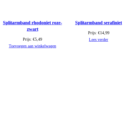
Splitarmband rhodoniet roze-
Splitarmband serafiniet
zwart
Prijs:
€
14,99
Prijs:
€
5,49
Lees verder
Toevoegen aan winkelwagen