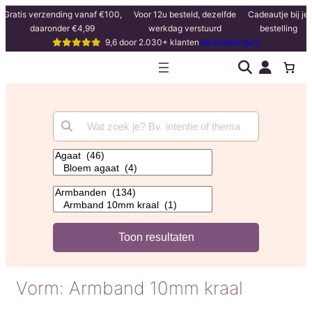
Gratis verzending vanaf €100,
Voor 12u besteld, dezelfde
Cadeautje bij je
daaronder €4,99
werkdag verstuurd
bestelling
9,6 door 2.030+ klanten
(beoordelingen)
Vorm:
Armband 10mm kraal