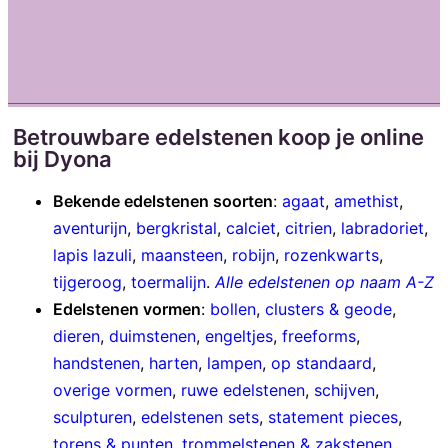
Betrouwbare edelstenen koop je online
bij Dyona
Bekende edelstenen soorten
:
agaat
,
amethist
,
aventurijn
,
bergkristal
,
calciet
,
citrien
,
labradoriet
,
lapis lazuli
,
maansteen
,
robijn
,
rozenkwarts
,
tijgeroog
,
toermalijn
.
Alle edelstenen op naam A-Z
Edelstenen vormen
:
bollen
,
clusters & geode
,
dieren
,
duimstenen
,
engeltjes
,
freeforms
,
handstenen
,
harten
,
lampen
,
op standaard
,
overige vormen
,
ruwe edelstenen
,
schijven
,
sculpturen
,
edelstenen sets
,
statement pieces
,
torens & punten
,
trommelstenen & zakstenen