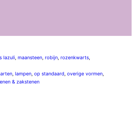
s lazuli
,
maansteen
,
robijn
,
rozenkwarts
,
harten
,
lampen
,
op standaard
,
overige vormen
,
enen & zakstenen