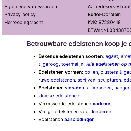
Algemene voorwaarden
A: Liedekerkestraa
Privacy policy
Budel-Dorplein
Herroepingsrecht
KvK: 87280418
BTWnr:NL0043878
Betrouwbare edelstenen koop je o
Bekende edelstenen soorten
:
agaat
,
amet
tijgeroog
,
toermalijn
.
Alle edelstenen op
Edelstenen vormen
:
bollen
,
clusters & ge
ruwe edelstenen
,
schijven
,
sculpturen
,
ede
Edelstenen
sieraden
:
armbanden
,
hanger
Unieke edelstenen
Verrassende edelstenen
cadeaus
Veilige edelstenen voor
kinderen
Edelstenen
aanbiedingen