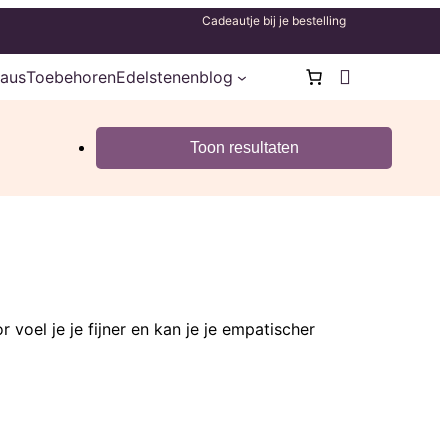
Cadeautje bij je bestelling
aus
Toebehoren
Edelstenenblog
r voel je je fijner en kan je je empatischer