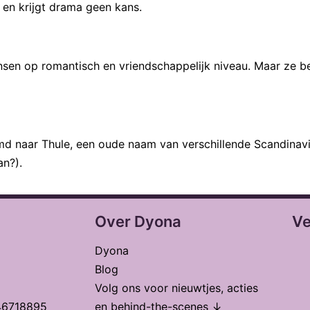
d en krijgt drama geen kans.
ensen op romantisch en vriendschappelijk niveau. Maar ze b
md naar Thule, een oude naam van verschillende Scandinav
n?).
Over Dyona
Ve
Dyona
Blog
Volg ons voor nieuwtjes, acties
46718895
en behind-the-scenes ↓