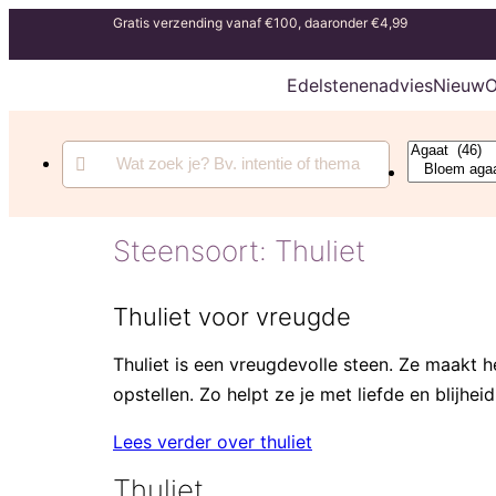
Gratis verzending vanaf €100, daaronder €4,99
Edelstenenadvies
Nieuw
O
Steensoort:
Thuliet
Thuliet voor vreugde
Thuliet is een vreugdevolle steen. Ze maakt het
opstellen. Zo helpt ze je met liefde en blijhei
Lees verder over thuliet
Thuliet