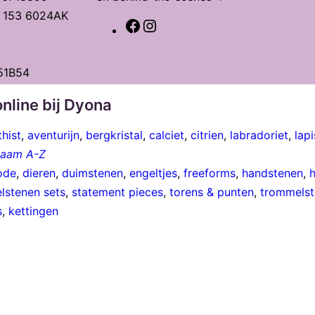
t 153 6024AK
F
I
a
n
c
s
51B54
e
t
b
a
nline bij Dyona
o
g
hist
,
aventurijn
,
bergkristal
,
calciet
,
citrien
,
labradoriet
,
lapi
o
r
 naam A-Z
k
a
ode
,
dieren
,
duimstenen
,
engeltjes
,
freeforms
,
handstenen
,
m
lstenen sets
,
statement pieces
,
torens & punten
,
trommelst
s
,
kettingen