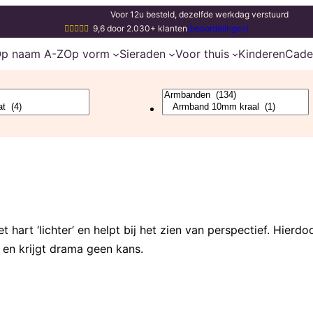
Voor 12u besteld, dezelfde werkdag verstuurd
9,6 door 2.030+ klanten
(beoordelingen)
p naam A-Z
Op vorm
Sieraden
Voor thuis
Kinderen
Cade
 hart ‘lichter’ en helpt bij het zien van perspectief. Hierdoo
d en krijgt drama geen kans.