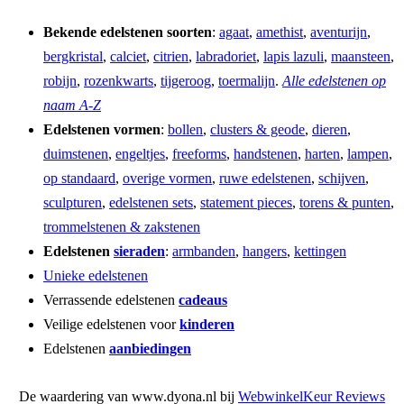
Bekende edelstenen soorten
:
agaat
,
amethist
,
aventurijn
,
bergkristal
,
calciet
,
citrien
,
labradoriet
,
lapis lazuli
,
maansteen
,
robijn
,
rozenkwarts
,
tijgeroog
,
toermalijn
.
Alle edelstenen op
naam A-Z
Edelstenen vormen
:
bollen
,
clusters & geode
,
dieren
,
duimstenen
,
engeltjes
,
freeforms
,
handstenen
,
harten
,
lampen
,
op standaard
,
overige vormen
,
ruwe edelstenen
,
schijven
,
sculpturen
,
edelstenen sets
,
statement pieces
,
torens & punten
,
trommelstenen & zakstenen
Edelstenen
sieraden
:
armbanden
,
hangers
,
kettingen
Unieke edelstenen
Verrassende edelstenen
cadeaus
Veilige edelstenen voor
kinderen
Edelstenen
aanbiedingen
De waardering van www.dyona.nl bij
WebwinkelKeur Reviews