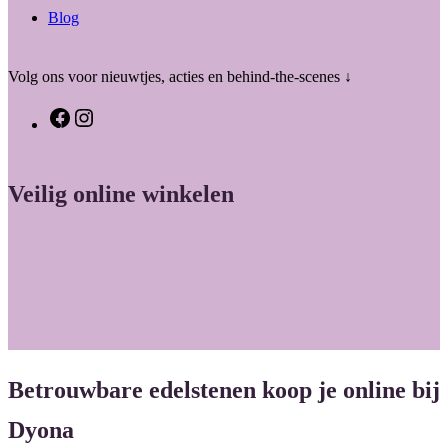
Blog
Volg ons voor nieuwtjes, acties en behind-the-scenes ↓
F
I
a
n
c
s
Veilig online winkelen
e
t
b
a
o
g
o
r
k
a
m
Betrouwbare edelstenen koop je online bij
Dyona