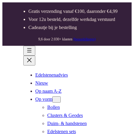
Gratis verzending vanaf €100, daaronder €4,99
Voor 12u besteld, dezelfde werkdag verstuurd
Cadeautje bij je bestelling
9,6 door 2.030+ klanten
(beoordelingen)
Edelstenenadvies
Nieuw
Op naam A-Z
Op vorm
Bollen
Clusters & Geodes
Duim- & handstenen
Edelstenen sets