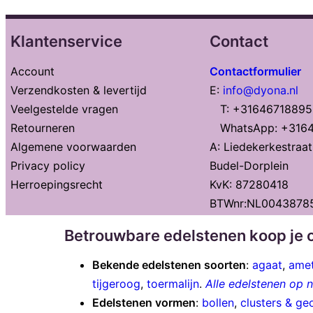
Klantenservice
Contact
Account
Contactformulier
Verzendkosten & levertijd
E:
info@dyona.nl
Veelgestelde vragen
T: +31646718895
Retourneren
WhatsApp: +316
Algemene voorwaarden
A: Liedekerkestraa
Privacy policy
Budel-Dorplein
Herroepingsrecht
KvK: 87280418
BTWnr:NL0043878
Betrouwbare edelstenen koop je o
Bekende edelstenen soorten
:
agaat
,
amet
tijgeroog
,
toermalijn
.
Alle edelstenen op
Edelstenen vormen
:
bollen
,
clusters & ge