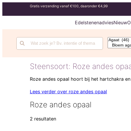
Gratis verzending vanaf €100, daaronder €4,99
Edelstenenadvies
Nieuw
O
Steensoort:
Roze andes opaa
Roze andes opaal hoort bij het hartchakra en
Lees verder over roze andes opaal
Roze andes opaal
2 resultaten