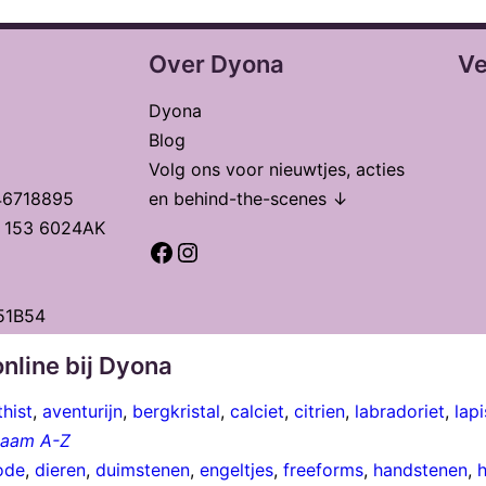
Over Dyona
Ve
Dyona
Blog
Volg ons voor nieuwtjes, acties
46718895
en behind-the-scenes ↓
t 153 6024AK
Facebook
Instagram
51B54
nline bij Dyona
hist
,
aventurijn
,
bergkristal
,
calciet
,
citrien
,
labradoriet
,
lapi
 naam A-Z
ode
,
dieren
,
duimstenen
,
engeltjes
,
freeforms
,
handstenen
,