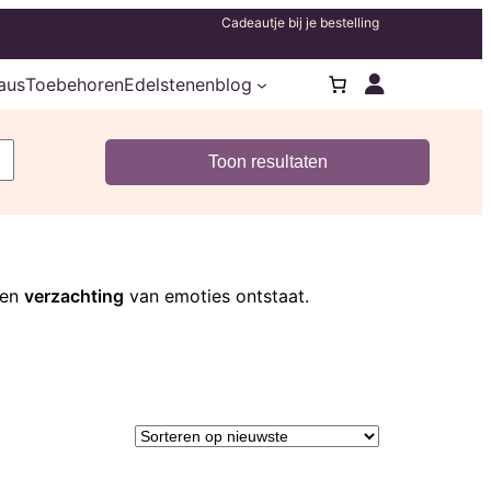
Cadeautje bij je bestelling
aus
Toebehoren
Edelstenenblog
een
verzachting
van emoties ontstaat.