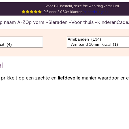
Voor 12u besteld, dezelfde werkdag verstuurd
9,6 door 2.030+ klanten
(beoordelingen)
p naam A-Z
Op vorm
Sieraden
Voor thuis
Kinderen
Cade
l
 prikkelt op een zachte en
liefdevolle
manier waardoor er 