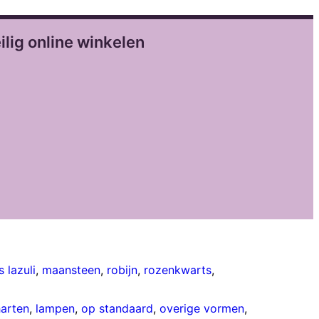
ilig online winkelen
s lazuli
,
maansteen
,
robijn
,
rozenkwarts
,
harten
,
lampen
,
op standaard
,
overige vormen
,