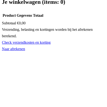
Je winkelwagen
(items: 0)
Product
Gegevens
Totaal
Subtotaal
€0,00
Producten
Verzending, belasting en kortingen worden bij het afrekenen
berekend.
in
Check verzendkosten en korting
winkelwagen
Naar afrekenen