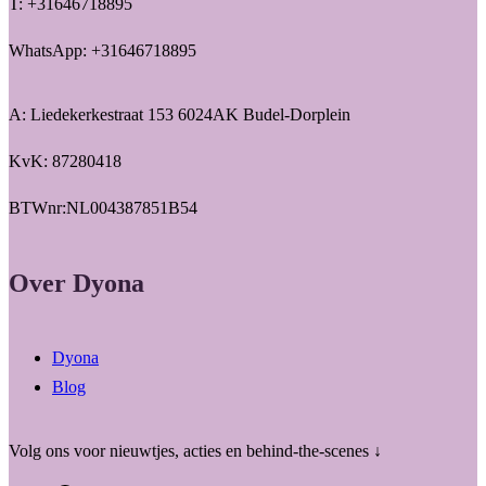
T: +31646718895
WhatsApp: +31646718895
A: Liedekerkestraat 153 6024AK Budel-Dorplein
KvK: 87280418
BTWnr:NL004387851B54
Over Dyona
Dyona
Blog
Volg ons voor nieuwtjes, acties en behind-the-scenes ↓