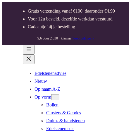
Gratis verzending vanaf €100, daaronder €4,99
Voor 12u besteld, dezelfde werkdag verstuurd
Cadeautje bij je bestelling
9,6 door 2.030+ klanten
(beoordelingen)
Edelstenenadvies
Nieuw
Op naam A-Z
Op vorm
Bollen
Clusters & Geodes
Duim- & handstenen
Edelstenen sets