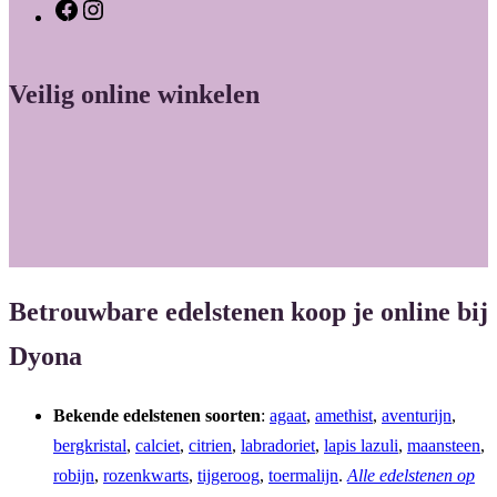
F
I
a
n
c
s
Veilig online winkelen
e
t
b
a
o
g
o
r
k
a
m
Betrouwbare edelstenen koop je online bij
Dyona
Bekende edelstenen soorten
:
agaat
,
amethist
,
aventurijn
,
bergkristal
,
calciet
,
citrien
,
labradoriet
,
lapis lazuli
,
maansteen
,
robijn
,
rozenkwarts
,
tijgeroog
,
toermalijn
.
Alle edelstenen op