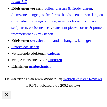
naam A-Z
Edelstenen vormen
:
bollen
,
clusters & geode
,
dieren
,
duimstenen
,
engeltjes
,
freeforms
,
handstenen
,
harten
,
lampen
,
op standaard
,
overige vormen
,
ruwe edelstenen
,
schijven
,
sculpturen
,
edelstenen sets
,
statement pieces
,
torens & punten
,
trommelstenen & zakstenen
Edelstenen
sieraden
:
armbanden
,
hangers
,
kettingen
Unieke edelstenen
Verrassende edelstenen
cadeaus
Veilige edelstenen voor
kinderen
Edelstenen
aanbiedingen
De waardering van www.dyona.nl bij
WebwinkelKeur Reviews
is 9.6/10 gebaseerd op 2062 reviews.