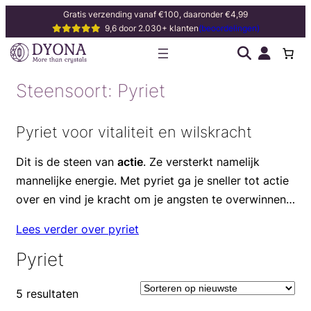
Gratis verzending vanaf €100, daaronder €4,99
9,6 door 2.030+ klanten
(beoordelingen)
Steensoort:
Pyriet
Pyriet voor vitaliteit en wilskracht
Dit is de steen van
actie
. Ze versterkt namelijk
mannelijke energie. Met pyriet ga je sneller tot actie
over en vind je kracht om je angsten te overwinnen.
Ze maakt
daadkrachtig
en geeft je
zelfvertrouwen
.
Lees verder over pyriet
Pyriet
5 resultaten