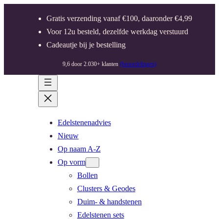
Gratis verzending vanaf €100, daaronder €4,99
Voor 12u besteld, dezelfde werkdag verstuurd
Cadeautje bij je bestelling
9,6 door 2.030+ klanten
(beoordelingen)
Edelstenenadvies
Nieuw
Op naam A-Z
Op vorm
Bollen
Clusters & Geodes
Duim- & handstenen
Edelstenen sets