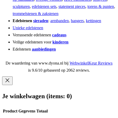
sculpturen
,
edelstenen sets
,
statement pieces
,
torens & punten
,
trommelstenen & zakstenen
Edelstenen
sieraden
:
armbanden
,
hangers
,
kettingen
Unieke edelstenen
Verrassende edelstenen
cadeaus
Veilige edelstenen voor
kinderen
Edelstenen
aanbiedingen
De waardering van www.dyona.nl bij
WebwinkelKeur Reviews
is 9.6/10 gebaseerd op 2062 reviews.
Je winkelwagen
(items: 0)
Product
Gegevens
Totaal