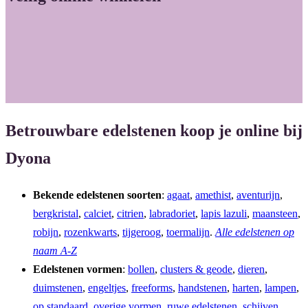
b
a
o
g
o
r
k
a
m
Betrouwbare edelstenen koop je online bij
Dyona
Bekende edelstenen soorten
:
agaat
,
amethist
,
aventurijn
,
bergkristal
,
calciet
,
citrien
,
labradoriet
,
lapis lazuli
,
maansteen
,
robijn
,
rozenkwarts
,
tijgeroog
,
toermalijn
.
Alle edelstenen op
naam A-Z
Edelstenen vormen
:
bollen
,
clusters & geode
,
dieren
,
duimstenen
,
engeltjes
,
freeforms
,
handstenen
,
harten
,
lampen
,
op standaard
,
overige vormen
,
ruwe edelstenen
,
schijven
,