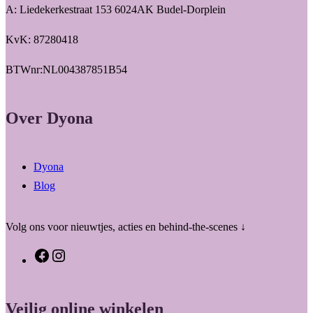
A: Liedekerkestraat 153 6024AK Budel-Dorplein
KvK: 87280418
BTWnr:NL004387851B54
Over Dyona
Dyona
Blog
Volg ons voor nieuwtjes, acties en behind-the-scenes ↓
F
I
a
n
c
s
Veilig online winkelen
e
t