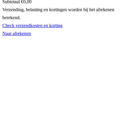
Subtotaal
€0,00
Producten
Verzending, belasting en kortingen worden bij het afrekenen
berekend.
in
Check verzendkosten en korting
winkelwagen
Naar afrekenen