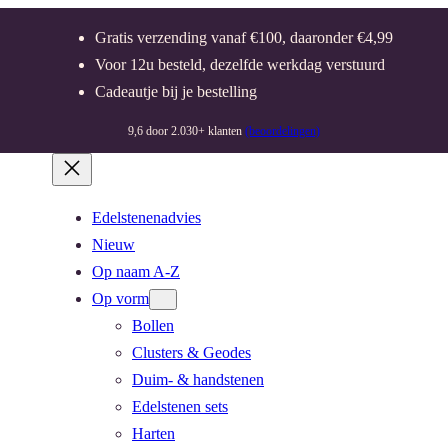
Gratis verzending vanaf €100, daaronder €4,99
Voor 12u besteld, dezelfde werkdag verstuurd
Cadeautje bij je bestelling
9,6 door 2.030+ klanten
(beoordelingen)
Edelstenenadvies
Nieuw
Op naam A-Z
Op vorm
Bollen
Clusters & Geodes
Duim- & handstenen
Edelstenen sets
Harten