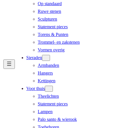
Op standaard
Ruwe stenen
Sculpturen
Statement pieces
Torens & Punten
Trommel- en zakstenen
Vormen overig
Sieraden
Armbanden
Hangers
Kettingen
Voor thuis
Theelichten
Statement pieces
Lampen
Palo santo & wierook
Toebehoren