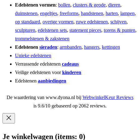
Edelstenen vormen
:
bollen
,
clusters & geode
,
dieren
,
duimstenen
,
engeltjes
,
freeforms
,
handstenen
,
harten
,
lampen
,
op standaard
,
overige vormen
,
ruwe edelstenen
,
schijven
,
sculpturen
,
edelstenen sets
,
statement pieces
,
torens & punten
,
trommelstenen & zakstenen
Edelstenen
sieraden
:
armbanden
,
hangers
,
kettingen
Unieke edelstenen
Verrassende edelstenen
cadeaus
Veilige edelstenen voor
kinderen
Edelstenen
aanbiedingen
De waardering van www.dyona.nl bij
WebwinkelKeur Reviews
is 9.6/10 gebaseerd op 2062 reviews.
Je winkelwagen
(items: 0)