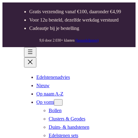
Gratis verzending vanaf €100, daaronder €4,99
Voor 12u besteld, dezelfde werkdag verstuurd
Cadeautje bij je bestelling
9,6 door 2.030+ klanten
(beoordelingen)
Edelstenenadvies
Nieuw
Op naam A-Z
Op vorm
Bollen
Clusters & Geodes
Duim- & handstenen
Edelstenen sets