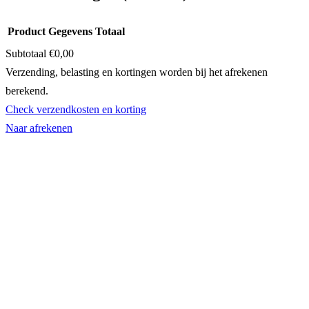
Product
Gegevens
Totaal
Subtotaal
€0,00
Producten
Verzending, belasting en kortingen worden bij het afrekenen
berekend.
in
Check verzendkosten en korting
winkelwagen
Naar afrekenen