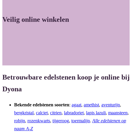
a
n
c
s
Veilig online winkelen
e
t
b
a
o
g
o
r
k
a
m
Betrouwbare edelstenen koop je online bij
Dyona
Bekende edelstenen soorten
:
agaat
,
amethist
,
aventurijn
,
bergkristal
,
calciet
,
citrien
,
labradoriet
,
lapis lazuli
,
maansteen
,
robijn
,
rozenkwarts
,
tijgeroog
,
toermalijn
.
Alle edelstenen op
naam A-Z