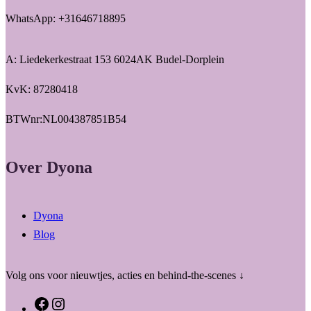
WhatsApp: +31646718895
A: Liedekerkestraat 153 6024AK Budel-Dorplein
KvK: 87280418
BTWnr:NL004387851B54
Over Dyona
Dyona
Blog
Volg ons voor nieuwtjes, acties en behind-the-scenes ↓
F
I