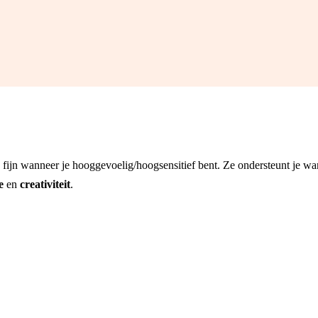
g fijn wanneer je hooggevoelig/hoogsensitief bent. Ze ondersteunt je w
e
en
creativiteit
.