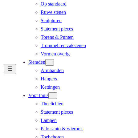
Op standaard
Ruwe stenen
Sculpturen
Statement pieces
Torens & Punten
Trommel- en zakstenen
Vormen overig
Sieraden
Armbanden
Hangers
Kettingen
Voor thuis
Theelichten
Statement pieces
Lampen
Palo santo & wierook
Toebehoren