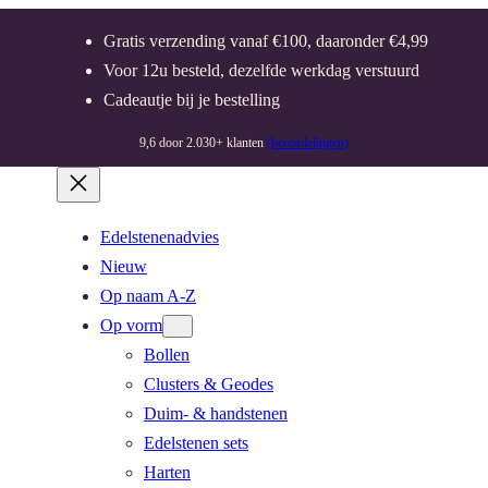
Gratis verzending vanaf €100, daaronder €4,99
Voor 12u besteld, dezelfde werkdag verstuurd
Cadeautje bij je bestelling
9,6 door 2.030+ klanten
(beoordelingen)
Edelstenenadvies
Nieuw
Op naam A-Z
Op vorm
Bollen
Clusters & Geodes
Duim- & handstenen
Edelstenen sets
Harten