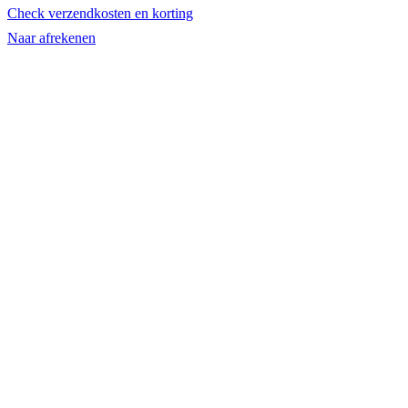
Check verzendkosten en korting
winkelwagen
Naar afrekenen