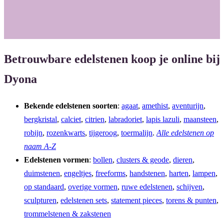
o
r
k
a
m
Betrouwbare edelstenen koop je online bij
Dyona
Bekende edelstenen soorten
:
agaat
,
amethist
,
aventurijn
,
bergkristal
,
calciet
,
citrien
,
labradoriet
,
lapis lazuli
,
maansteen
,
robijn
,
rozenkwarts
,
tijgeroog
,
toermalijn
.
Alle edelstenen op
naam A-Z
Edelstenen vormen
:
bollen
,
clusters & geode
,
dieren
,
duimstenen
,
engeltjes
,
freeforms
,
handstenen
,
harten
,
lampen
,
op standaard
,
overige vormen
,
ruwe edelstenen
,
schijven
,
sculpturen
,
edelstenen sets
,
statement pieces
,
torens & punten
,
trommelstenen & zakstenen