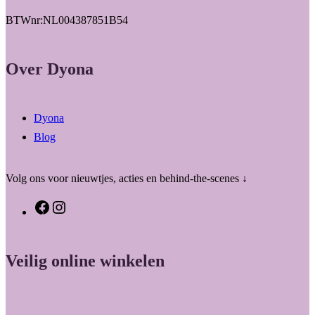
BTWnr:NL004387851B54
Over Dyona
Dyona
Blog
Volg ons voor nieuwtjes, acties en behind-the-scenes ↓
F
I
a
n
c
s
Veilig online winkelen
e
t
b
a
o
g