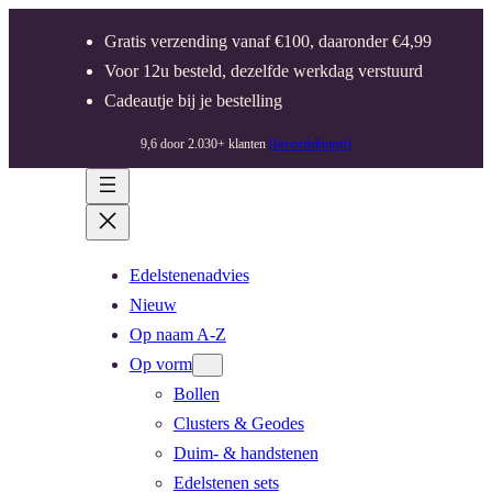
Gratis verzending vanaf €100, daaronder €4,99
Voor 12u besteld, dezelfde werkdag verstuurd
Cadeautje bij je bestelling
9,6 door 2.030+ klanten
(beoordelingen)
Edelstenenadvies
Nieuw
Op naam A-Z
Op vorm
Bollen
Clusters & Geodes
Duim- & handstenen
Edelstenen sets