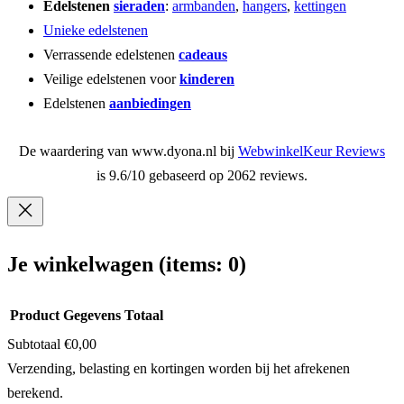
Edelstenen
sieraden
:
armbanden
,
hangers
,
kettingen
Unieke edelstenen
Verrassende edelstenen
cadeaus
Veilige edelstenen voor
kinderen
Edelstenen
aanbiedingen
De waardering van www.dyona.nl bij
WebwinkelKeur Reviews
is 9.6/10 gebaseerd op 2062 reviews.
Je winkelwagen
(items: 0)
Product
Gegevens
Totaal
Subtotaal
€0,00
Producten
Verzending, belasting en kortingen worden bij het afrekenen
berekend.
in