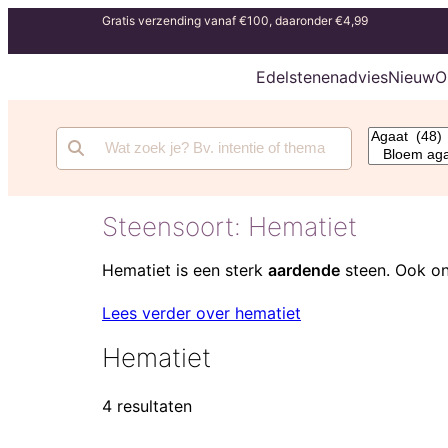
Gratis verzending vanaf €100, daaronder €4,99
Edelstenenadvies
Nieuw
O
Steensoort:
Hematiet
Hematiet is een sterk
aardende
steen. Ook on
Lees verder over hematiet
Hematiet
4 resultaten