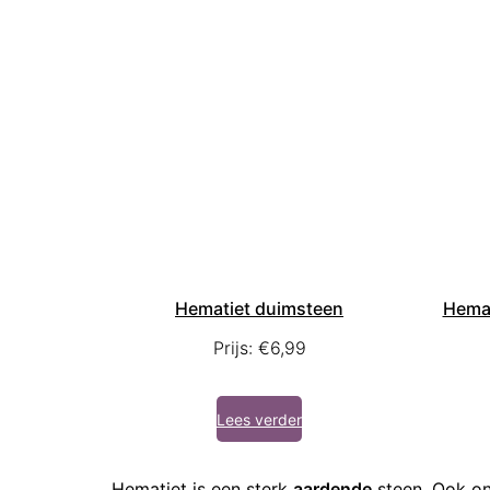
Hematiet duimsteen
Hemat
Prijs:
€
6,99
Lees verder
Hematiet is een sterk
aardende
steen. Ook on