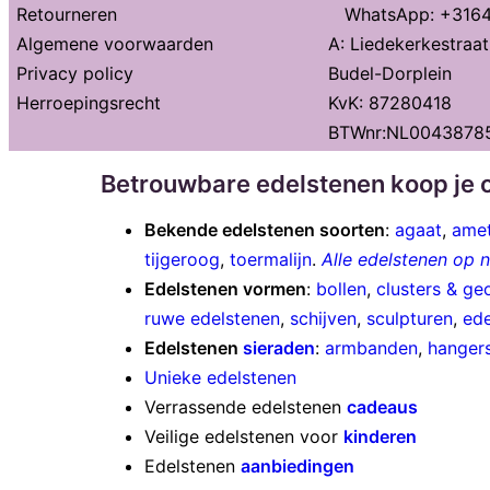
Retourneren
WhatsApp: +316
Algemene voorwaarden
A: Liedekerkestraa
Privacy policy
Budel-Dorplein
Herroepingsrecht
KvK: 87280418
BTWnr:NL0043878
Betrouwbare edelstenen koop je o
Bekende edelstenen soorten
:
agaat
,
amet
tijgeroog
,
toermalijn
.
Alle edelstenen op
Edelstenen vormen
:
bollen
,
clusters & ge
ruwe edelstenen
,
schijven
,
sculpturen
,
ede
Edelstenen
sieraden
:
armbanden
,
hanger
Unieke edelstenen
Verrassende edelstenen
cadeaus
Veilige edelstenen voor
kinderen
Edelstenen
aanbiedingen