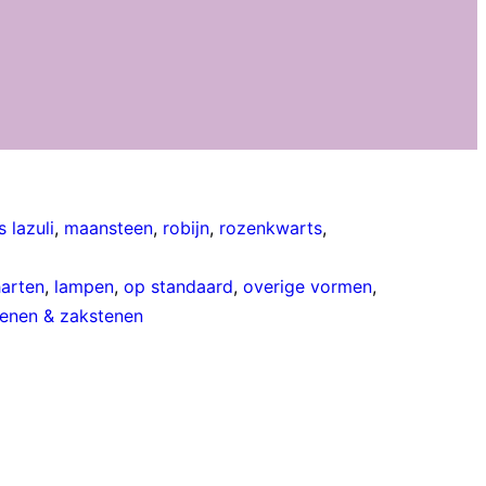
s lazuli
,
maansteen
,
robijn
,
rozenkwarts
,
harten
,
lampen
,
op standaard
,
overige vormen
,
enen & zakstenen