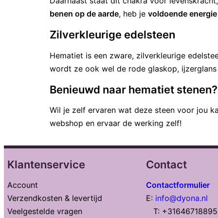
Daarnaast staat dit chakra voor levenskracht
benen op de aarde
, heb je
voldoende energie
Zilverkleurige edelsteen
Hematiet is een zware, zilverkleurige edelst
wordt ze ook wel de rode glaskop, ijzerglans
Benieuwd naar hematiet stenen?
Wil je zelf ervaren wat deze steen voor jou k
webshop en ervaar de werking zelf!
Klantenservice
Contact
Account
Contactformulier
Verzendkosten & levertijd
E:
info@dyona.nl
Veelgestelde vragen
T: +31646718895