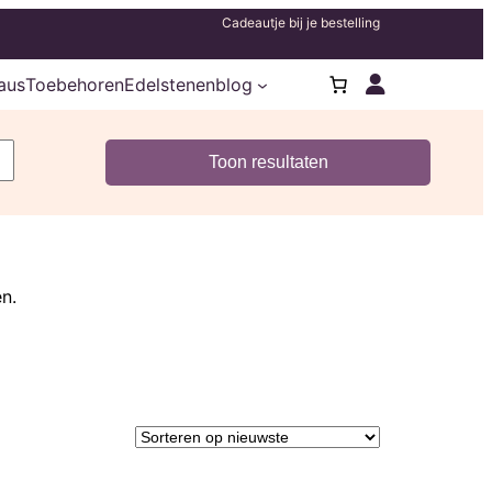
Cadeautje bij je bestelling
aus
Toebehoren
Edelstenenblog
n.