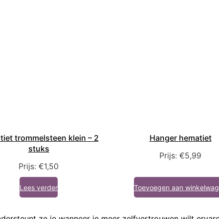
iet trommelsteen klein – 2
Hanger hematiet
stuks
Prijs:
€
5,99
Prijs:
€
1,50
Lees verder
Toevoegen aan winkelwa
dersteunt ze je wanneer je meer zelfvertrouwen wilt ervare