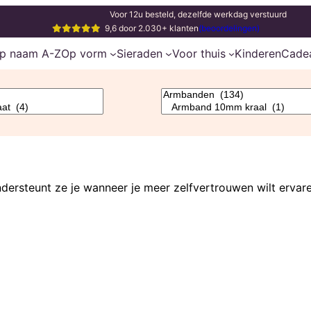
Voor 12u besteld, dezelfde werkdag verstuurd
9,6 door 2.030+ klanten
(beoordelingen)
p naam A-Z
Op vorm
Sieraden
Voor thuis
Kinderen
Cade
dersteunt ze je wanneer je meer zelfvertrouwen wilt ervare