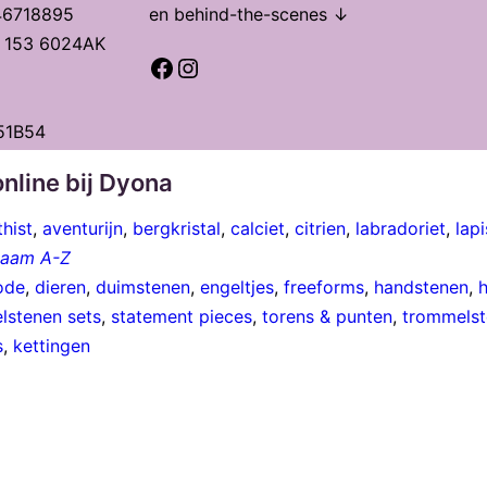
46718895
en behind-the-scenes ↓
t 153 6024AK
Facebook
Instagram
51B54
nline bij Dyona
hist
,
aventurijn
,
bergkristal
,
calciet
,
citrien
,
labradoriet
,
lapi
 naam A-Z
ode
,
dieren
,
duimstenen
,
engeltjes
,
freeforms
,
handstenen
,
lstenen sets
,
statement pieces
,
torens & punten
,
trommelst
s
,
kettingen