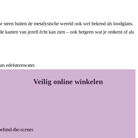
deze steen buiten de metafysische wereld ook wel bekend als loodglans.
lle kanten van jezelf écht kan zien – ook hetgeen wat je ontkent of als
van edelsteenwater.
Veilig online winkelen
behind-the-scenes