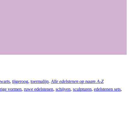
warts
,
tijgeroog
,
toermalijn
.
Alle edelstenen op naam A-Z
rige vormen
,
ruwe edelstenen
,
schijven
,
sculpturen
,
edelstenen sets
,