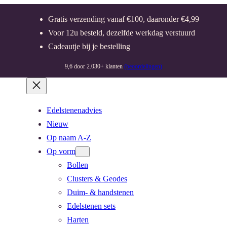
Gratis verzending vanaf €100, daaronder €4,99
Voor 12u besteld, dezelfde werkdag verstuurd
Cadeautje bij je bestelling
9,6 door 2.030+ klanten
(beoordelingen)
Edelstenenadvies
Nieuw
Op naam A-Z
Op vorm
Bollen
Clusters & Geodes
Duim- & handstenen
Edelstenen sets
Harten