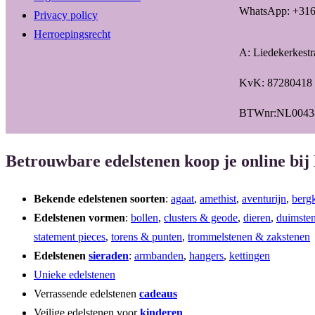
WhatsApp: +31
Privacy policy
Herroepingsrecht
A: Liedekerkest
KvK: 87280418
BTWnr:NL0043
Betrouwbare edelstenen koop je online bij
Bekende edelstenen soorten
:
agaat
,
amethist
,
aventurijn
,
bergk
Edelstenen vormen
:
bollen
,
clusters & geode
,
dieren
,
duimste
statement pieces
,
torens & punten
,
trommelstenen & zakstenen
Edelstenen
sieraden
:
armbanden
,
hangers
,
kettingen
Unieke edelstenen
Verrassende edelstenen
cadeaus
Veilige edelstenen voor
kinderen