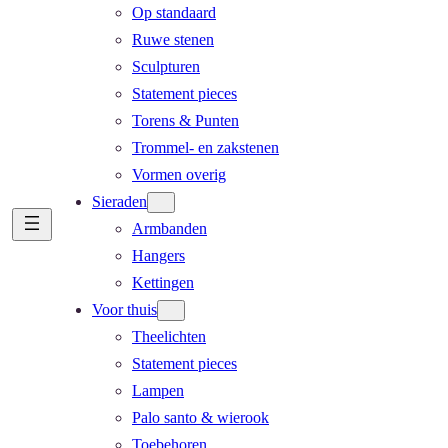
Op standaard
Ruwe stenen
Sculpturen
Statement pieces
Torens & Punten
Trommel- en zakstenen
Vormen overig
Sieraden
Armbanden
Hangers
Kettingen
Voor thuis
Theelichten
Statement pieces
Lampen
Palo santo & wierook
Toebehoren