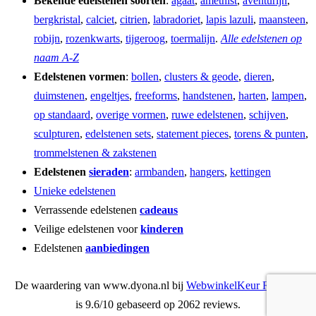
Bekende edelstenen soorten
:
agaat
,
amethist
,
aventurijn
,
bergkristal
,
calciet
,
citrien
,
labradoriet
,
lapis lazuli
,
maansteen
,
robijn
,
rozenkwarts
,
tijgeroog
,
toermalijn
.
Alle edelstenen op
naam A-Z
Edelstenen vormen
:
bollen
,
clusters & geode
,
dieren
,
duimstenen
,
engeltjes
,
freeforms
,
handstenen
,
harten
,
lampen
,
op standaard
,
overige vormen
,
ruwe edelstenen
,
schijven
,
sculpturen
,
edelstenen sets
,
statement pieces
,
torens & punten
,
trommelstenen & zakstenen
Edelstenen
sieraden
:
armbanden
,
hangers
,
kettingen
Unieke edelstenen
Verrassende edelstenen
cadeaus
Veilige edelstenen voor
kinderen
Edelstenen
aanbiedingen
De waardering van www.dyona.nl bij
WebwinkelKeur Reviews
is 9.6/10 gebaseerd op 2062 reviews.