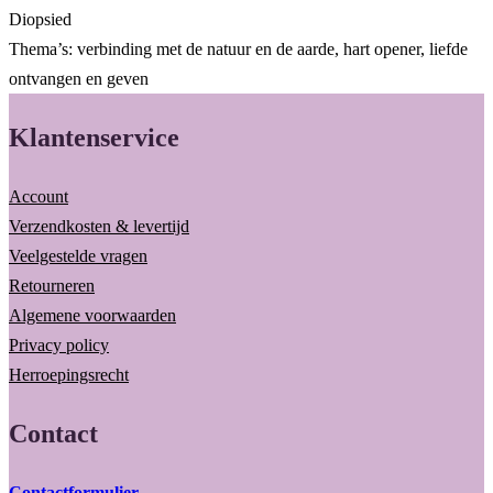
Diopsied
Thema’s: verbinding met de natuur en de aarde, hart opener, liefde
ontvangen en geven
Klantenservice
Account
Verzendkosten & levertijd
Veelgestelde vragen
Retourneren
Algemene voorwaarden
Privacy policy
Herroepingsrecht
Contact
Contactformulier