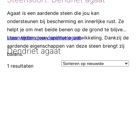
Agaat is een aardende steen die jou kan
ondersteunen bij bescherming en innerlijke rust. Ze
helpt je om met beide benen op de grond te blijven
staan tijdens jouw spirituele ontwikkeling. Dankzij de
Lees verder over dendriet agaat
aardende eigenschappen van deze steen brengt zij
Dendriet agaat
balans.
1 resultaten