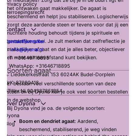
of meditaties? Zorg dat ze bij je in de buurt ligt en
Privacy policy
het ontwaken gaat makkelijker. De agaat is
Herroepingsrecht
beschermend en helpt jou stabiliseren. Logischerwijs
zorgt deze aardende steen er tevens voor dat jij een
Contact
nuchtere houding behoudt tijdens je spirituele en
geestelijke groei. Je zult merken dat zelfreflectie je
Contactformulier
makkelijker afgaat en dat je alles beter, objectiever
E:
info@dyona.nl
en meer van een afstand kunt bekijken.
T: +31646718895
WhatsApp: +31646718895
Soorten agaat
A: Liedekerkestraat 153 6024AK Budel-Dorplein
KvK: 87280418
Er bestaan veel verschillende soorten van deze
BTWnr:NL004387851B54
steen en bij Dyona kun je ook veel soorten bestellen
in de webshop.
Over Dyona
Bij Dyona vind je oa. de volgende soorten:
Dyona
Boom en dendriet agaat
: Aardend,
Blog
beschermend, stabiliserend, je weg vinden