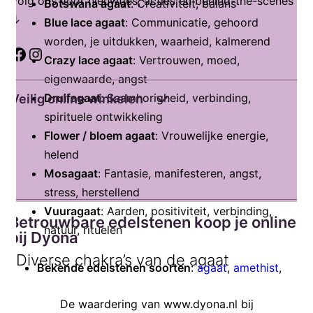
Volg ons voor nieuwtjes, acties en behind-the-scenes
Botswana agaat
: Creativiteit, balans
↓
Blue lace agaat
: Communicatie, gehoord
worden, je uitdukken, waarheid, kalmerend
Facebook
Instagram
Crazy lace agaat
: Vertrouwen, moed,
eigenwaarde, angst
Druifagaat
: Saamhorigheid, verbinding,
Veilig online winkelen
spirituele ontwikkeling
Flower / bloem agaat
: Vrouwelijke energie,
helend
Mosagaat
: Fantasie, manifesteren, angst,
stress, herstellend
Vuuragaat
: Aarden, positiviteit, verbinding,
Betrouwbare edelstenen koop je online
natuur, rituelen
bij Dyona
Diverse chakra’s van de agaat
Bekende edelstenen soorten
:
agaat
,
amethist
,
aventurijn
,
bergkristal
,
calciet
,
citrien
,
labradoriet
,
In de basis werkt de agaat goed voor het
De waardering van www.dyona.nl bij
lapis lazuli
,
maansteen
,
robijn
,
rozenkwarts
,
wortelchakra. Dit chakra is het fundament waarop