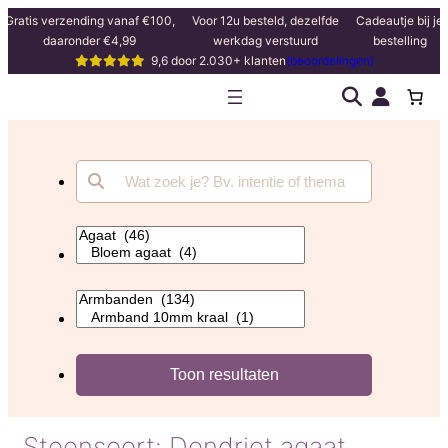
Gratis verzending vanaf €100,
Voor 12u besteld, dezelfde
Cadeautje bij je
daaronder €4,99
werkdag verstuurd
bestelling
9,6 door 2.030+ klanten
(beoordelingen)
Steensoort:
Dendriet agaat