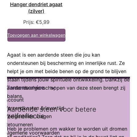
Hanger dendriet agaat
(zilver)
Prijs:
€
5,99
Toevoegen aan winkelwagen
Agaat is een aardende steen die jou kan
ondersteunen bij bescherming en innerlijke rust. Ze
helpt je om met beide benen op de grond te blijven
staan tijdens jouw spirituele ontwikkeling. Dankzij de
Klantenservice
aardende eigenschappen van deze steen brengt zij
balans.
Account
Verzendkosten & levertijd
Aardende steen voor betere
zelfreflectie
Veelgestelde vragen
Retourneren
Heb je problemen om wakker te worden uit dromen
Algemene voorwaarden