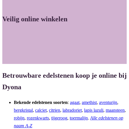
a
n
c
s
Veilig online winkelen
e
t
b
a
o
g
o
r
k
a
m
Betrouwbare edelstenen koop je online bij
Dyona
Bekende edelstenen soorten
:
agaat
,
amethist
,
aventurijn
,
bergkristal
,
calciet
,
citrien
,
labradoriet
,
lapis lazuli
,
maansteen
,
robijn
,
rozenkwarts
,
tijgeroog
,
toermalijn
.
Alle edelstenen op
naam A-Z