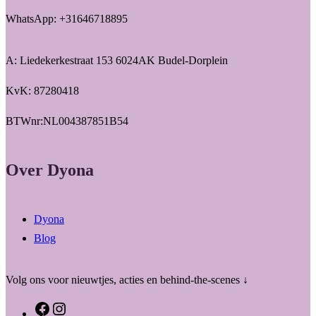
WhatsApp: +31646718895
A: Liedekerkestraat 153 6024AK Budel-Dorplein
KvK: 87280418
BTWnr:NL004387851B54
Over Dyona
Dyona
Blog
Volg ons voor nieuwtjes, acties en behind-the-scenes ↓
F
I