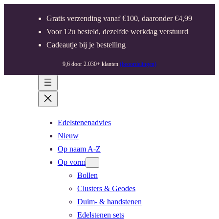
Gratis verzending vanaf €100, daaronder €4,99
Voor 12u besteld, dezelfde werkdag verstuurd
Cadeautje bij je bestelling
9,6 door 2.030+ klanten
(beoordelingen)
Edelstenenadvies
Nieuw
Op naam A-Z
Op vorm
Bollen
Clusters & Geodes
Duim- & handstenen
Edelstenen sets