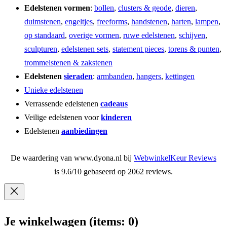
Edelstenen vormen
:
bollen
,
clusters & geode
,
dieren
,
duimstenen
,
engeltjes
,
freeforms
,
handstenen
,
harten
,
lampen
,
op standaard
,
overige vormen
,
ruwe edelstenen
,
schijven
,
sculpturen
,
edelstenen sets
,
statement pieces
,
torens & punten
,
trommelstenen & zakstenen
Edelstenen
sieraden
:
armbanden
,
hangers
,
kettingen
Unieke edelstenen
Verrassende edelstenen
cadeaus
Veilige edelstenen voor
kinderen
Edelstenen
aanbiedingen
De waardering van www.dyona.nl bij
WebwinkelKeur Reviews
is 9.6/10 gebaseerd op 2062 reviews.
Je winkelwagen
(items: 0)