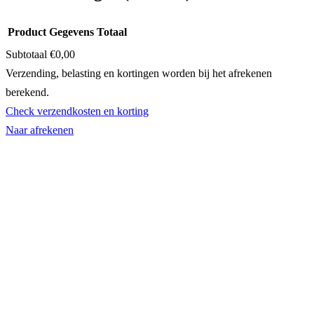
Product
Gegevens
Totaal
Subtotaal
€0,00
Producten
Verzending, belasting en kortingen worden bij het afrekenen
berekend.
in
Check verzendkosten en korting
winkelwagen
Naar afrekenen