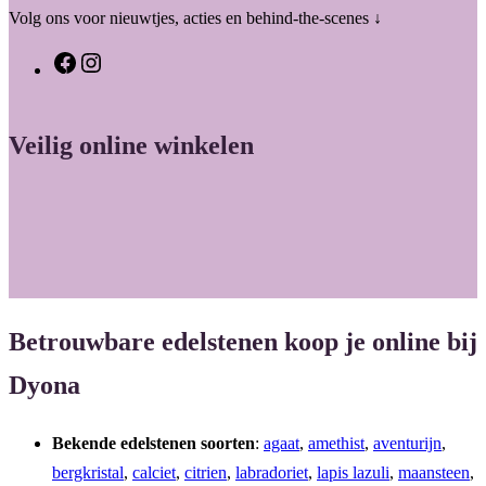
Volg ons voor nieuwtjes, acties en behind-the-scenes ↓
F
I
a
n
c
s
Veilig online winkelen
e
t
b
a
o
g
o
r
k
a
m
Betrouwbare edelstenen koop je online bij
Dyona
Bekende edelstenen soorten
:
agaat
,
amethist
,
aventurijn
,
bergkristal
,
calciet
,
citrien
,
labradoriet
,
lapis lazuli
,
maansteen
,