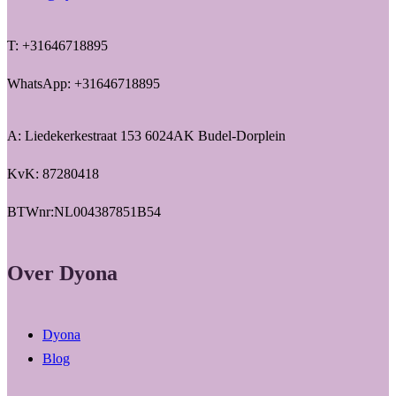
T: +31646718895
WhatsApp: +31646718895
A: Liedekerkestraat 153 6024AK Budel-Dorplein
KvK: 87280418
BTWnr:NL004387851B54
Over Dyona
Dyona
Blog