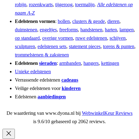
robijn
,
rozenkwarts
,
tijgeroog
,
toermalijn
.
Alle edelstenen op
naam A-Z
Edelstenen vormen
:
bollen
,
clusters & geode
,
dieren
,
duimstenen
,
engeltjes
,
freeforms
,
handstenen
,
harten
,
lampen
,
op standaard
,
overige vormen
,
ruwe edelstenen
,
schijven
,
sculpturen
,
edelstenen sets
,
statement pieces
,
torens & punten
,
trommelstenen & zakstenen
Edelstenen
sieraden
:
armbanden
,
hangers
,
kettingen
Unieke edelstenen
Verrassende edelstenen
cadeaus
Veilige edelstenen voor
kinderen
Edelstenen
aanbiedingen
De waardering van www.dyona.nl bij
WebwinkelKeur Reviews
is 9.6/10 gebaseerd op 2062 reviews.