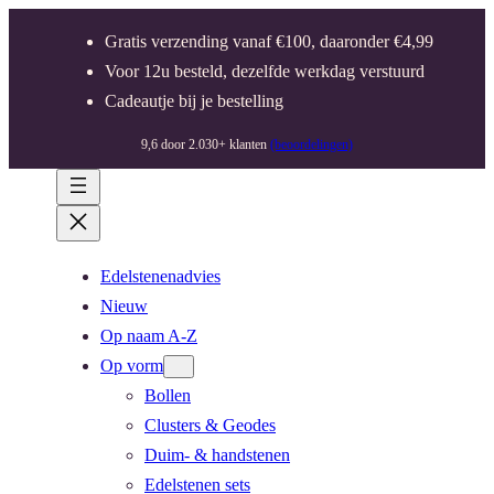
Gratis verzending vanaf €100, daaronder €4,99
Voor 12u besteld, dezelfde werkdag verstuurd
Cadeautje bij je bestelling
9,6 door 2.030+ klanten
(beoordelingen)
Edelstenenadvies
Nieuw
Op naam A-Z
Op vorm
Bollen
Clusters & Geodes
Duim- & handstenen
Edelstenen sets