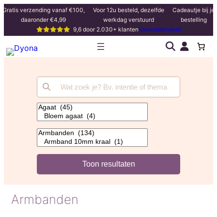
Gratis verzending vanaf €100,
Voor 12u besteld, dezelfde
Cadeautje bij je
daaronder €4,99
werkdag verstuurd
bestelling
9,6 door 2.030+ klanten
(beoordelingen)
Armbanden