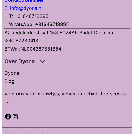
Contactformulier
E:
info@dyona.nl
T: +31646718895
WhatsApp: +31646718895
A: Liedekerkestraat 153 6024AK Budel-Dorplein
KvK: 87280418
BTWnr:NL004387851B54
Over Dyona
Dyona
Blog
Volg ons voor nieuwtjes, acties en behind-the-scenes
↓
Facebook
Instagram