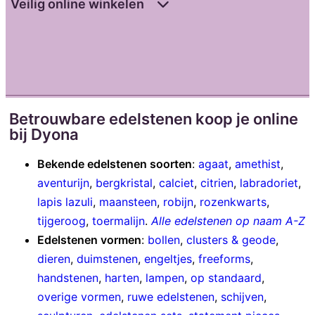
Veilig online winkelen
Betrouwbare edelstenen koop je online
bij Dyona
Bekende edelstenen soorten
:
agaat
,
amethist
,
aventurijn
,
bergkristal
,
calciet
,
citrien
,
labradoriet
,
lapis lazuli
,
maansteen
,
robijn
,
rozenkwarts
,
tijgeroog
,
toermalijn
.
Alle edelstenen op naam A-Z
Edelstenen vormen
:
bollen
,
clusters & geode
,
dieren
,
duimstenen
,
engeltjes
,
freeforms
,
handstenen
,
harten
,
lampen
,
op standaard
,
overige vormen
,
ruwe edelstenen
,
schijven
,