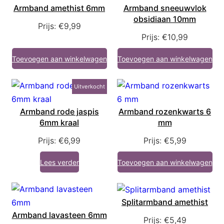
Armband amethist 6mm
Armband sneeuwvlok
obsidiaan 10mm
Prijs:
€
9,99
Prijs:
€
10,99
Toevoegen aan winkelwagen
Toevoegen aan winkelwagen
Uitverkocht
Armband rode jaspis
Armband rozenkwarts 6
6mm kraal
mm
Prijs:
€
6,99
Prijs:
€
5,99
Lees verder
Toevoegen aan winkelwagen
Splitarmband amethist
Armband lavasteen 6mm
Prijs:
€
5,49