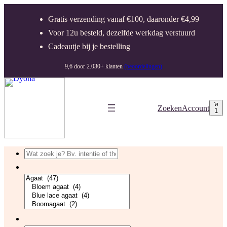
Gratis verzending vanaf €100, daaronder €4,99
Voor 12u besteld, dezelfde werkdag verstuurd
Cadeautje bij je bestelling
9,6 door 2.030+ klanten
(beoordelingen)
Zoeken
Account
1