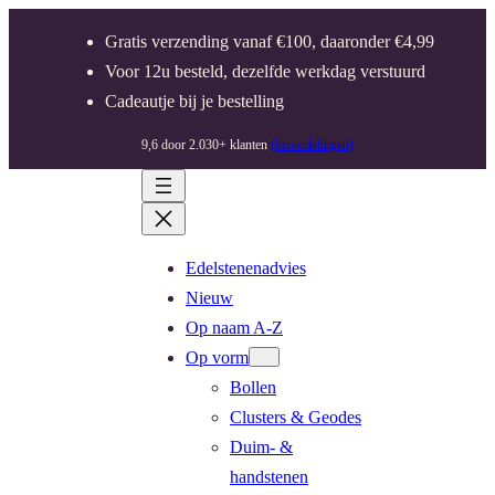
Gratis verzending vanaf €100, daaronder €4,99
Voor 12u besteld, dezelfde werkdag verstuurd
Cadeautje bij je bestelling
9,6 door 2.030+ klanten
(beoordelingen)
Edelstenenadvies
Nieuw
Op naam A-Z
Op vorm
Bollen
Clusters & Geodes
Duim- &
handstenen