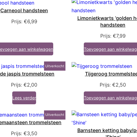
Carneool handsteen
Limonietkwarts ‘golden he
Prijs:
€
6,99
handsteen
Prijs:
€
7,99
evoegen aan winkelwagen
Toevoegen aan winkelwa
Uitverkocht
de jaspis trommelsteen
Tijgeroog trommelste
Prijs:
€
2,00
Prijs:
€
2,50
Lees verder
Toevoegen aan winkelwa
Uitverkocht
emaansteen trommelsteen
Barnsteen ketting baby/p
Prijs:
€
3,50
‘Shine’