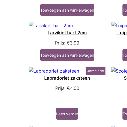
Toevoegen aan winkelwagen
To
Larvikiet hart 2cm
Luip
Prijs:
€
3,99
Toevoegen aan winkelwagen
To
Uitverkocht
Labradoriet zaksteen
S
Prijs:
€
4,00
Lees verder
To