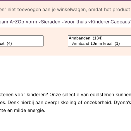
Voor 12u besteld, dezelfde werkdag verstuurd
" niet toevoegen aan je winkelwagen, omdat het product n
9,6 door 2.030+ klanten
(beoordelingen)
aam A-Z
Op vorm
Sieraden
Voor thuis
Kinderen
Cadeaus
elstenen voor kinderen? Onze selectie van edelstenen kunne
ies. Denk hierbij aan overprikkeling of onzekerheid. Dyona’
te en milde energie.