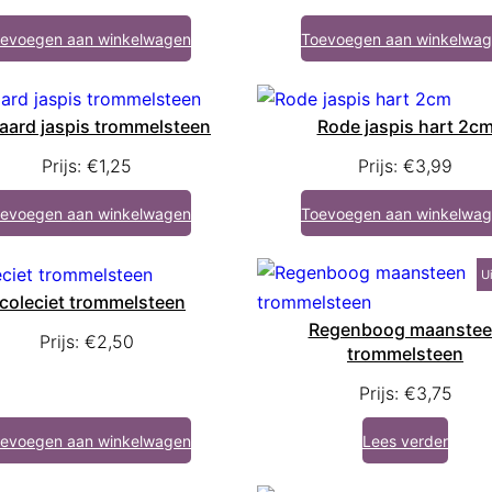
evoegen aan winkelwagen
Toevoegen aan winkelwa
aard jaspis trommelsteen
Rode jaspis hart 2c
Prijs:
€
1,25
Prijs:
€
3,99
evoegen aan winkelwagen
Toevoegen aan winkelwa
U
coleciet trommelsteen
Regenboog maanste
Prijs:
€
2,50
trommelsteen
Prijs:
€
3,75
evoegen aan winkelwagen
Lees verder