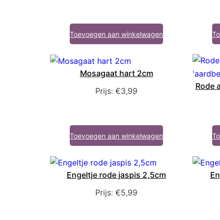
Toevoegen aan winkelwagen
To
Mosagaat hart 2cm
Rode a
Prijs:
€
3,99
Toevoegen aan winkelwagen
To
Engeltje rode jaspis 2,5cm
En
Prijs:
€
5,99