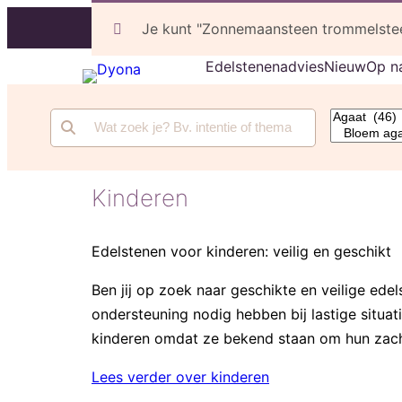
Gratis verzending vanaf €100, daaronder €4,99
Je kunt "Zonnemaansteen trommelsteen
Edelstenenadvies
Nieuw
Op n
Kinderen
Edelstenen voor kinderen: veilig en geschikt
Ben jij op zoek naar geschikte en veilige ed
ondersteuning nodig hebben bij lastige situat
kinderen omdat ze bekend staan om hun zach
Lees verder over kinderen