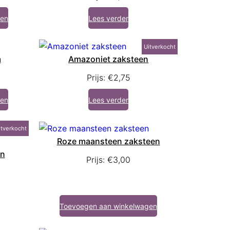
gen
Lees verder
Uitverkocht
m
Amazoniet zaksteen
Prijs:
€
2,75
gen
Lees verder
itverkocht
Roze maansteen zaksteen
en
Prijs:
€
3,00
Toevoegen aan winkelwagen