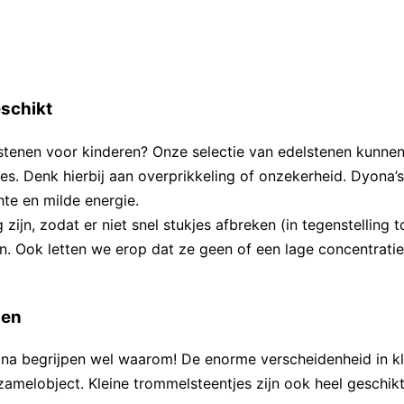
eschikt
elstenen voor kinderen? Onze selectie van edelstenen kunne
ies. Denk hierbij aan overprikkeling of onzekerheid. Dyona’
te en milde energie.
 zijn, zodat er niet snel stukjes afbreken (in tegenstellin
en. Ook letten we erop dat ze geen of een lage concentratie
len
yona begrijpen wel waarom! De enorme verscheidenheid in k
amelobject. Kleine trommelsteentjes zijn ook heel geschikt