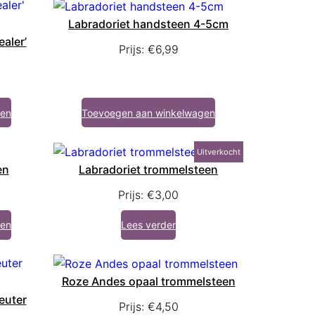
Labradoriet handsteen 4-5cm
aler’
Prijs:
€
6,99
gen
Toevoegen aan winkelwagen
Uitverkocht
en
Labradoriet trommelsteen
Prijs:
€
3,00
gen
Lees verder
Roze Andes opaal trommelsteen
euter
Prijs:
€
4,50