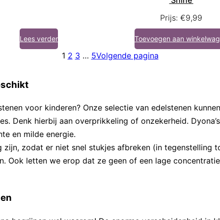
Prijs:
€
9,99
Lees verder
Toevoegen aan winkelwa
1
2
3
…
5
Volgende pagina
eschikt
elstenen voor kinderen? Onze selectie van edelstenen kunne
ies. Denk hierbij aan overprikkeling of onzekerheid. Dyona’
te en milde energie.
 zijn, zodat er niet snel stukjes afbreken (in tegenstellin
en. Ook letten we erop dat ze geen of een lage concentratie
len