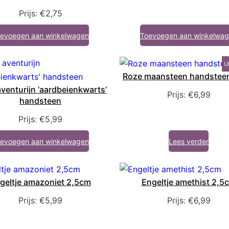
Prijs:
€
2,75
evoegen aan winkelwagen
Toevoegen aan winkelwa
U
Roze maansteen handsteen
venturijn ‘aardbeienkwarts’
Prijs:
€
6,99
handsteen
Prijs:
€
5,99
evoegen aan winkelwagen
Lees verder
geltje amazoniet 2,5cm
Engeltje amethist 2,5
Prijs:
€
5,99
Prijs:
€
6,99