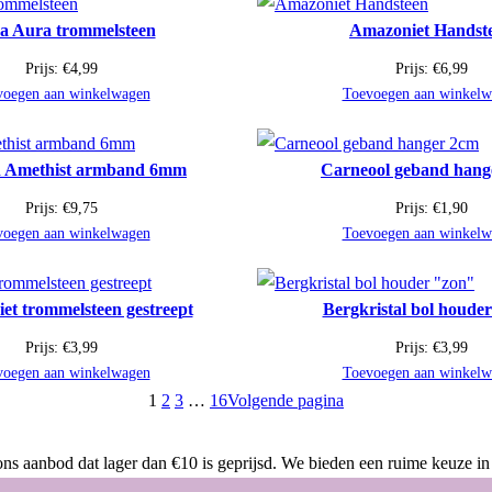
a Aura trommelsteen
Amazoniet Handst
Prijs:
€
4,99
Prijs:
€
6,99
voegen aan winkelwagen
Toevoegen aan winkelw
 Amethist armband 6mm
Carneool geband hang
Prijs:
€
9,75
Prijs:
€
1,90
voegen aan winkelwagen
Toevoegen aan winkelw
iet trommelsteen gestreept
Bergkristal bol houde
Prijs:
€
3,99
Prijs:
€
3,99
voegen aan winkelwagen
Toevoegen aan winkelw
1
2
3
…
16
Volgende pagina
ns aanbod dat lager dan €10 is geprijsd. We bieden een ruime keuze in