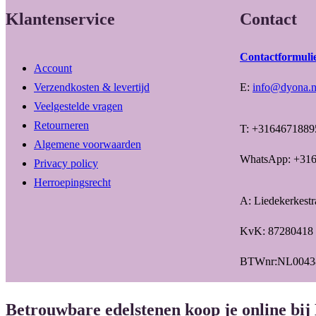
Klantenservice
Contact
Contactformuli
Account
Verzendkosten & levertijd
E:
info@dyona.n
Veelgestelde vragen
Retourneren
T: +3164671889
Algemene voorwaarden
WhatsApp: +31
Privacy policy
Herroepingsrecht
A: Liedekerkest
KvK: 87280418
BTWnr:NL0043
Betrouwbare edelstenen koop je online bij