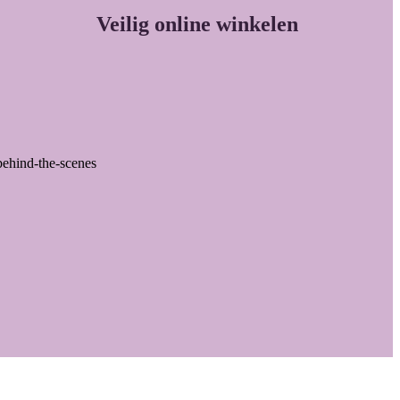
Veilig online winkelen
behind-the-scenes