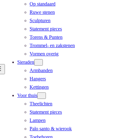
Op standaard
Ruwe stenen
Sculpturen
Statement pieces
Torens & Punten
Trommel- en zakstenen
Vormen overig
Sieraden
Armbanden
Hangers
Kettingen
Voor thuis
Theelichten
Statement pieces
Lampen
Palo santo & wierook
Toebehoren