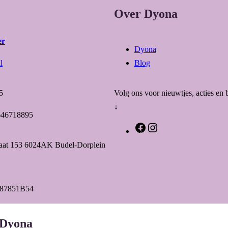
Over Dyona
er
Dyona
l
Blog
5
Volg ons voor nieuwtjes, acties en 
↓
646718895
F
I
a
n
raat 153 6024AK Budel-Dorplein
c
s
e
t
b
a
87851B54
o
g
o
r
 Dyona
k
a