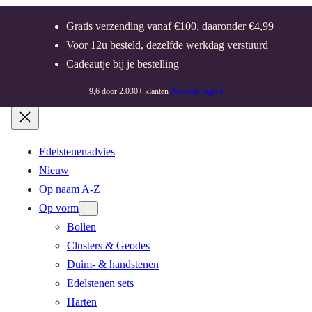
Gratis verzending vanaf €100, daaronder €4,99
Voor 12u besteld, dezelfde werkdag verstuurd
Cadeautje bij je bestelling
9,6 door 2.030+ klanten
(beoordelingen)
Edelstenenadvies
Nieuw
Op naam A-Z
Op vorm
Bollen
Clusters & Geodes
Duim- & handstenen
Edelstenen sets
Harten