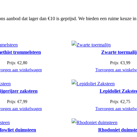
ns aanbod dat lager dan €10 is geprijsd. We bieden een ruime keuze in
thist trommelsteen
Zwarte toermalij
Prijs:
€
2,80
Prijs:
€
3,99
voegen aan winkelwagen
Toevoegen aan winkelw
ijgerijzer zaksteen
Lepidoliet Zakste
Prijs:
€
7,99
Prijs:
€
2,75
voegen aan winkelwagen
Toevoegen aan winkelw
Howliet duimsteen
Rhodoniet duimst