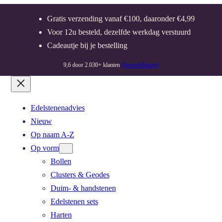
Gratis verzending vanaf €100, daaronder €4,99
Voor 12u besteld, dezelfde werkdag verstuurd
Cadeautje bij je bestelling
9,6 door 2.030+ klanten
(beoordelingen)
Edelstenenadvies
Nieuw
Op naam A-Z
Op vorm
Bollen
Clusters & Geodes
Duim- & handstenen
Edelstenen sets
Harten