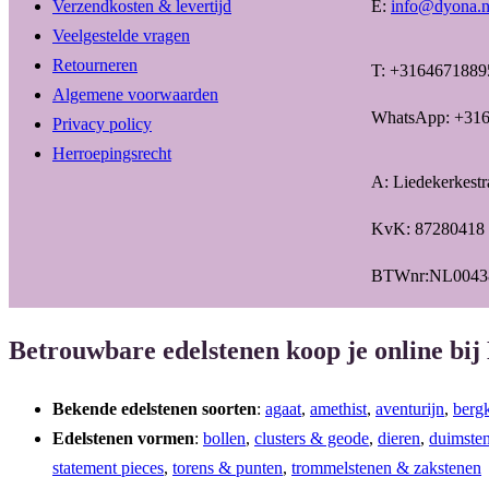
Verzendkosten & levertijd
E:
info@dyona.n
Veelgestelde vragen
Retourneren
T: +3164671889
Algemene voorwaarden
WhatsApp: +31
Privacy policy
Herroepingsrecht
A: Liedekerkest
KvK: 87280418
BTWnr:NL0043
Betrouwbare edelstenen koop je online bij
Bekende edelstenen soorten
:
agaat
,
amethist
,
aventurijn
,
bergk
Edelstenen vormen
:
bollen
,
clusters & geode
,
dieren
,
duimste
statement pieces
,
torens & punten
,
trommelstenen & zakstenen