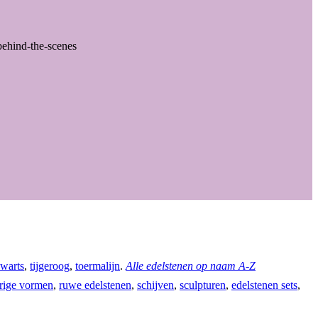
behind-the-scenes
warts
,
tijgeroog
,
toermalijn
.
Alle edelstenen op naam A-Z
rige vormen
,
ruwe edelstenen
,
schijven
,
sculpturen
,
edelstenen sets
,