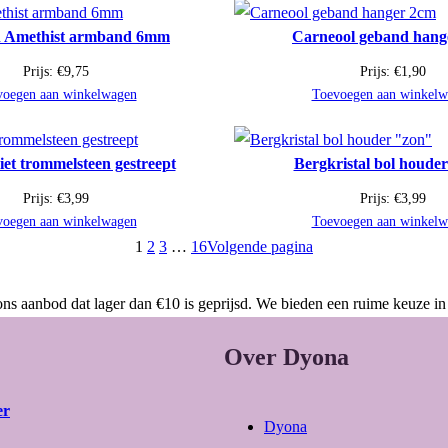
 Amethist armband 6mm
Carneool geband hang
Prijs:
€
9,75
Prijs:
€
1,90
voegen aan winkelwagen
Toevoegen aan winkelw
iet trommelsteen gestreept
Bergkristal bol houde
Prijs:
€
3,99
Prijs:
€
3,99
voegen aan winkelwagen
Toevoegen aan winkelw
1
2
3
…
16
Volgende pagina
ns aanbod dat lager dan €10 is geprijsd. We bieden een ruime keuze in
Over Dyona
er
Dyona