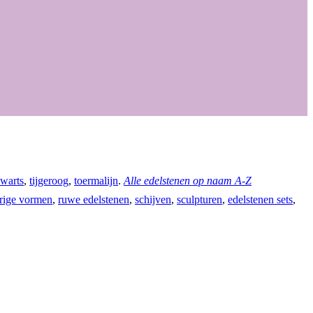
warts
,
tijgeroog
,
toermalijn
.
Alle edelstenen op naam A-Z
rige vormen
,
ruwe edelstenen
,
schijven
,
sculpturen
,
edelstenen sets
,