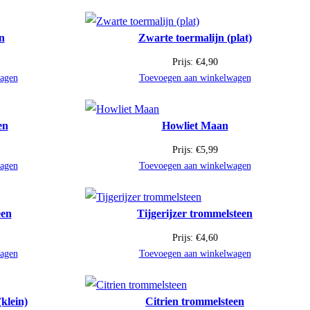
n
Zwarte toermalijn (plat)
Prijs:
€
4,90
agen
Toevoegen aan winkelwagen
en
Howliet Maan
Prijs:
€
5,99
agen
Toevoegen aan winkelwagen
een
Tijgerijzer trommelsteen
Prijs:
€
4,60
agen
Toevoegen aan winkelwagen
klein)
Citrien trommelsteen