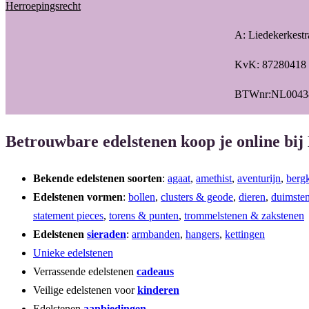
Herroepingsrecht
A: Liedekerkest
KvK: 87280418
BTWnr:NL0043
Betrouwbare edelstenen koop je online bij
Bekende edelstenen soorten
:
agaat
,
amethist
,
aventurijn
,
bergk
Edelstenen vormen
:
bollen
,
clusters & geode
,
dieren
,
duimste
statement pieces
,
torens & punten
,
trommelstenen & zakstenen
Edelstenen
sieraden
:
armbanden
,
hangers
,
kettingen
Unieke edelstenen
Verrassende edelstenen
cadeaus
Veilige edelstenen voor
kinderen
Edelstenen
aanbiedingen