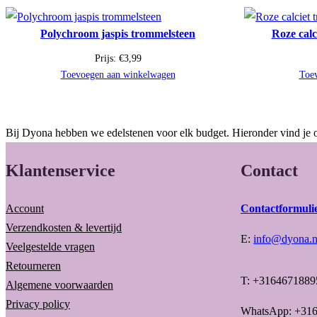
Polychroom jaspis trommelsteen
Roze calc
Prijs:
€
3,99
Toevoegen aan winkelwagen
Toe
Bij Dyona hebben we edelstenen voor elk budget. Hieronder vind je o
Klantenservice
Contact
Account
Contactformuli
Verzendkosten & levertijd
E:
info@dyona.n
Veelgestelde vragen
Retourneren
T: +3164671889
Algemene voorwaarden
Privacy policy
WhatsApp: +31