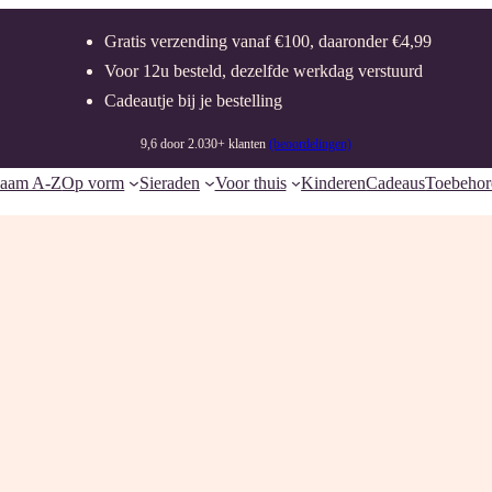
Gratis verzending vanaf €100, daaronder €4,99
Voor 12u besteld, dezelfde werkdag verstuurd
Cadeautje bij je bestelling
9,6 door 2.030+ klanten
(beoordelingen)
naam A-Z
Op vorm
Sieraden
Voor thuis
Kinderen
Cadeaus
Toebehor