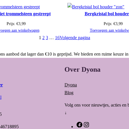
iet trommelsteen gestreept
Bergkristal bol houde
Prijs:
€
3,99
Prijs:
€
3,99
voegen aan winkelwagen
Toevoegen aan winkelw
1
2
3
…
16
Volgende pagina
ns aanbod dat lager dan €10 is geprijsd. We bieden een ruime keuze in
Over Dyona
er
Dyona
Blog
l
Volg ons voor nieuwtjes, acties en 
↓
5
F
I
646718895