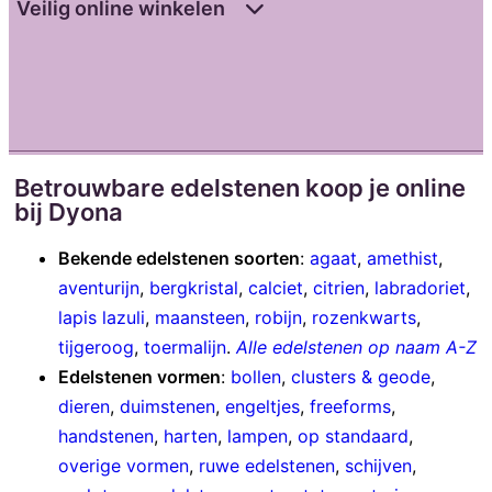
Veilig online winkelen
Betrouwbare edelstenen koop je online
bij Dyona
Bekende edelstenen soorten
:
agaat
,
amethist
,
aventurijn
,
bergkristal
,
calciet
,
citrien
,
labradoriet
,
lapis lazuli
,
maansteen
,
robijn
,
rozenkwarts
,
tijgeroog
,
toermalijn
.
Alle edelstenen op naam A-Z
Edelstenen vormen
:
bollen
,
clusters & geode
,
dieren
,
duimstenen
,
engeltjes
,
freeforms
,
handstenen
,
harten
,
lampen
,
op standaard
,
overige vormen
,
ruwe edelstenen
,
schijven
,