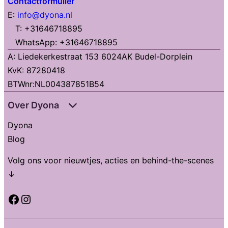
Contactformulier
E:
info@dyona.nl
T: +31646718895
WhatsApp: +31646718895
A: Liedekerkestraat 153 6024AK Budel-Dorplein
KvK: 87280418
BTWnr:NL004387851B54
Over Dyona
Dyona
Blog
Volg ons voor nieuwtjes, acties en behind-the-scenes
↓
Facebook
Instagram