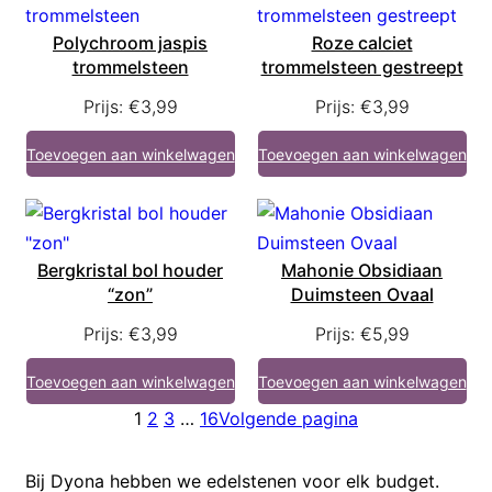
Polychroom jaspis
Roze calciet
trommelsteen
trommelsteen gestreept
Prijs:
€
3,99
Prijs:
€
3,99
Toevoegen aan winkelwagen
Toevoegen aan winkelwagen
Bergkristal bol houder
Mahonie Obsidiaan
“zon”
Duimsteen Ovaal
Prijs:
€
3,99
Prijs:
€
5,99
Toevoegen aan winkelwagen
Toevoegen aan winkelwagen
1
2
3
…
16
Volgende pagina
Bij Dyona hebben we edelstenen voor elk budget.