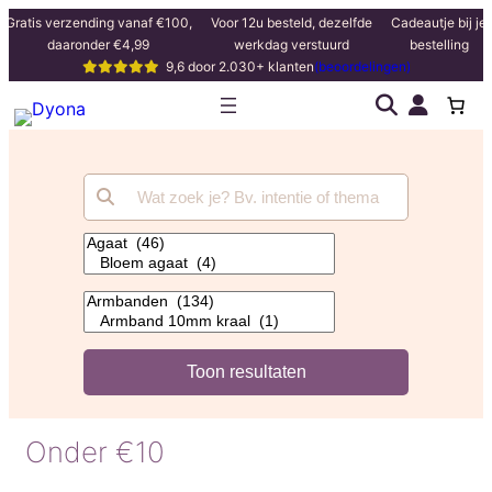
Gratis verzending vanaf €100,
Voor 12u besteld, dezelfde
Cadeautje bij je
daaronder €4,99
werkdag verstuurd
bestelling
9,6 door 2.030+ klanten
(beoordelingen)
Onder €10