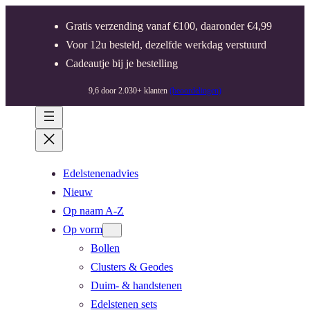
Gratis verzending vanaf €100, daaronder €4,99
Voor 12u besteld, dezelfde werkdag verstuurd
Cadeautje bij je bestelling
9,6 door 2.030+ klanten
(beoordelingen)
Edelstenenadvies
Nieuw
Op naam A-Z
Op vorm
Bollen
Clusters & Geodes
Duim- & handstenen
Edelstenen sets