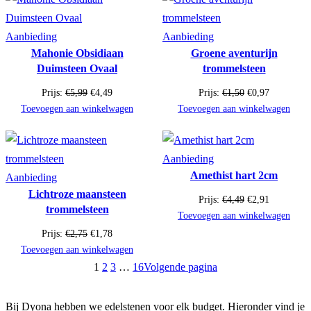
Product
Product
Aanbieding
Aanbieding
Mahonie Obsidiaan
Groene aventurijn
in
in
Duimsteen Ovaal
trommelsteen
de
de
uitverkoop
uitverkoop
Oorspronkelijke
Huidige
Oorspronkelijke
Huidige
Prijs:
€
5,99
€
4,49
Prijs:
€
1,50
€
0,97
prijs
prijs
prijs
prijs
Toevoegen aan winkelwagen
Toevoegen aan winkelwagen
was:
is:
was:
is:
€5,99.
€4,49.
€1,50.
€0,97.
Product
Aanbieding
Amethist hart 2cm
Product
in
Aanbieding
Lichtroze maansteen
in
de
Oorspronkelijke
Huidige
Prijs:
€
4,49
€
2,91
trommelsteen
de
uitverkoop
prijs
prijs
Toevoegen aan winkelwagen
was:
is:
uitverkoop
Oorspronkelijke
Huidige
Prijs:
€
2,75
€
1,78
€4,49.
€2,91.
prijs
prijs
Toevoegen aan winkelwagen
was:
is:
1
2
3
…
16
Volgende pagina
€2,75.
€1,78.
Bij Dyona hebben we edelstenen voor elk budget. Hieronder vind je