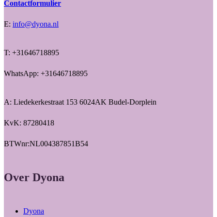
Contactformulier
E:
info@dyona.nl
T: +31646718895
WhatsApp: +31646718895
A: Liedekerkestraat 153 6024AK Budel-Dorplein
KvK: 87280418
BTWnr:NL004387851B54
Over Dyona
Dyona