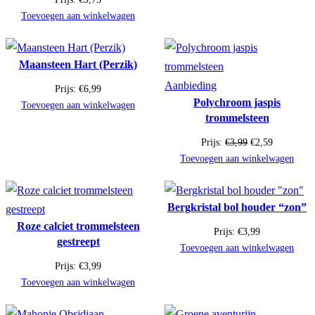
Toevoegen aan winkelwagen
Maansteen Hart (Perzik)
Product
Aanbieding
Prijs:
€
6,99
Polychroom jaspis
in
Toevoegen aan winkelwagen
trommelsteen
de
uitverkoop
Oorspronkelijke
Huidige
Prijs:
€
3,99
€
2,59
prijs
prijs
Toevoegen aan winkelwagen
was:
is:
€3,99.
€2,59.
Bergkristal bol houder “zon”
Roze calciet trommelsteen
Prijs:
€
3,99
gestreept
Toevoegen aan winkelwagen
Prijs:
€
3,99
Toevoegen aan winkelwagen