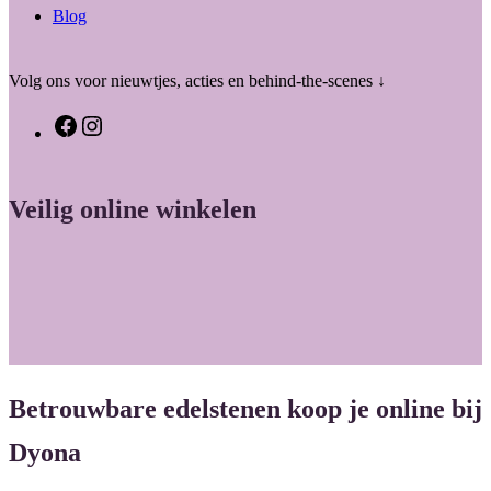
Blog
Volg ons voor nieuwtjes, acties en behind-the-scenes ↓
F
I
a
n
c
s
Veilig online winkelen
e
t
b
a
o
g
o
r
k
a
m
Betrouwbare edelstenen koop je online bij
Dyona