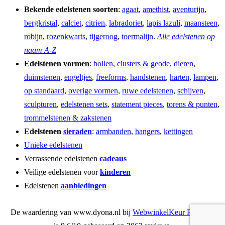
Bekende edelstenen soorten
:
agaat
,
amethist
,
aventurijn
,
bergkristal
,
calciet
,
citrien
,
labradoriet
,
lapis lazuli
,
maansteen
,
robijn
,
rozenkwarts
,
tijgeroog
,
toermalijn
.
Alle edelstenen op
naam A-Z
Edelstenen vormen
:
bollen
,
clusters & geode
,
dieren
,
duimstenen
,
engeltjes
,
freeforms
,
handstenen
,
harten
,
lampen
,
op standaard
,
overige vormen
,
ruwe edelstenen
,
schijven
,
sculpturen
,
edelstenen sets
,
statement pieces
,
torens & punten
,
trommelstenen & zakstenen
Edelstenen
sieraden
:
armbanden
,
hangers
,
kettingen
Unieke edelstenen
Verrassende edelstenen
cadeaus
Veilige edelstenen voor
kinderen
Edelstenen
aanbiedingen
De waardering van www.dyona.nl bij
WebwinkelKeur Reviews