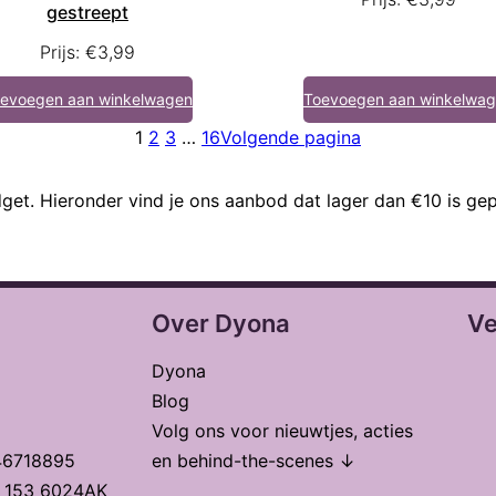
gestreept
Prijs:
€
3,99
evoegen aan winkelwagen
Toevoegen aan winkelwa
1
2
3
…
16
Volgende pagina
et. Hieronder vind je ons aanbod dat lager dan €10 is gep
Over Dyona
Ve
Dyona
Blog
Volg ons voor nieuwtjes, acties
46718895
en behind-the-scenes ↓
t 153 6024AK