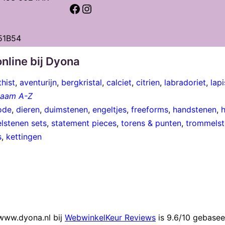
Facebook
Instagram
51B54
nline bij Dyona
hist
,
aventurijn
,
bergkristal
,
calciet
,
citrien
,
labradoriet
,
lapi
 naam A-Z
ode
,
dieren
,
duimstenen
,
engeltjes
,
freeforms
,
handstenen
,
lstenen sets
,
statement pieces
,
torens & punten
,
trommelst
s
,
kettingen
www.dyona.nl bij
WebwinkelKeur Reviews
is 9.6/10 gebasee