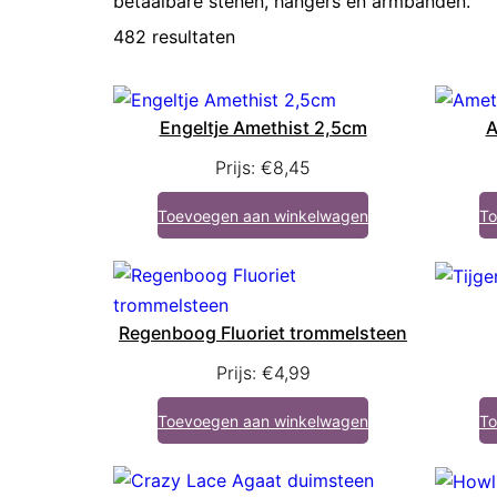
betaalbare stenen, hangers en armbanden.
482 resultaten
Engeltje Amethist 2,5cm
A
Prijs:
€
8,45
Toevoegen aan winkelwagen
To
Regenboog Fluoriet trommelsteen
Prijs:
€
4,99
Toevoegen aan winkelwagen
To