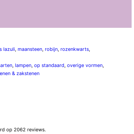
s lazuli
,
maansteen
,
robijn
,
rozenkwarts
,
harten
,
lampen
,
op standaard
,
overige vormen
,
enen & zakstenen
rd op 2062 reviews.