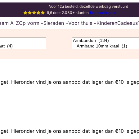
Voor 12u besteld, dezelfde werkdag verstuurd
9,6 door 2.030+ klanten
(beoordelingen)
aam A-Z
Op vorm
Sieraden
Voor thuis
Kinderen
Cadeaus
et. Hieronder vind je ons aanbod dat lager dan €10 is gep
et. Hieronder vind je ons aanbod dat lager dan €10 is gep