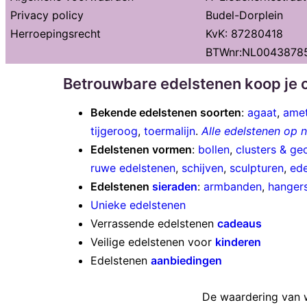
Privacy policy
Budel-Dorplein
Herroepingsrecht
KvK: 87280418
BTWnr:NL0043878
Betrouwbare edelstenen koop je o
Bekende edelstenen soorten
:
agaat
,
amet
tijgeroog
,
toermalijn
.
Alle edelstenen op
Edelstenen vormen
:
bollen
,
clusters & ge
ruwe edelstenen
,
schijven
,
sculpturen
,
ede
Edelstenen
sieraden
:
armbanden
,
hanger
Unieke edelstenen
Verrassende edelstenen
cadeaus
Veilige edelstenen voor
kinderen
Edelstenen
aanbiedingen
De waardering van 