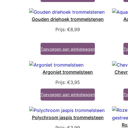
Gouden driehoek trommelstenen
A
Prijs:
€
8,99
Toevoegen aan winkelwagen
To
Argoniet trommelsteen
Chevr
Prijs:
€
3,95
Toevoegen aan winkelwagen
To
Polychroom jaspis trommelsteen
Ro
Prijs:
€
3,99