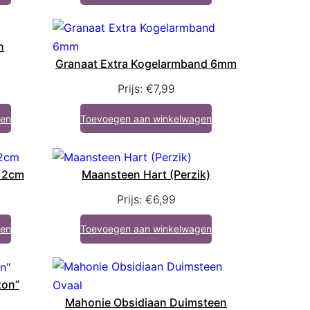
n
Granaat Extra Kogelarmband 6mm
Prijs:
€
7,99
gen
Toevoegen aan winkelwagen
 2cm
Maansteen Hart (Perzik)
Prijs:
€
6,99
gen
Toevoegen aan winkelwagen
zon”
Mahonie Obsidiaan Duimsteen