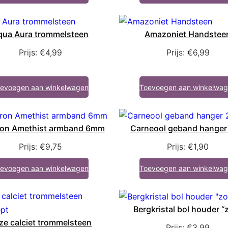
qua Aura trommelsteen
Amazoniet Handstee
Prijs:
€
4,99
Prijs:
€
6,99
evoegen aan winkelwagen
Toevoegen aan winkelwa
on Amethist armband 6mm
Carneool geband hanger
Prijs:
€
9,75
Prijs:
€
1,90
evoegen aan winkelwagen
Toevoegen aan winkelwa
Bergkristal bol houder “
ze calciet trommelsteen
Prijs:
€
3,99