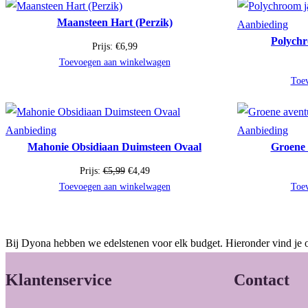
Maansteen Hart (Perzik)
Prod
Aanbieding
Polychr
in
Prijs:
€
6,99
de
Toevoegen aan winkelwagen
uitv
Toe
Product
Prod
Aanbieding
Aanbieding
Mahonie Obsidiaan Duimsteen Ovaal
Groene 
in
in
de
de
Oorspronkelijke
Huidige
Prijs:
€
5,99
€
4,49
uitverkoop
uitv
prijs
prijs
Toevoegen aan winkelwagen
Toe
was:
is:
€5,99.
€4,49.
Bij Dyona hebben we edelstenen voor elk budget. Hieronder vind je o
Klantenservice
Contact