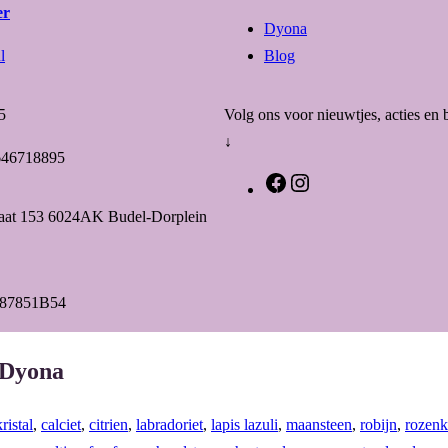
er
Dyona
l
Blog
5
Volg ons voor nieuwtjes, acties en 
↓
646718895
F
I
a
n
raat 153 6024AK Budel-Dorplein
c
s
e
t
b
a
87851B54
o
g
o
r
 Dyona
k
a
m
ristal
,
calciet
,
citrien
,
labradoriet
,
lapis lazuli
,
maansteen
,
robijn
,
rozenk