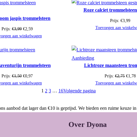
Roze calciet trommelsteen
uct
oom jaspis trommelsteen
Prijs:
€
3,99
Toevoegen aan winkelw
Oorspronkelijke
Huidige
Prijs:
€
3,99
€
2,59
erkoop
prijs
prijs
voegen aan winkelwagen
was:
is:
€3,99.
€2,59.
uct
Product
Aanbieding
aventurijn trommelsteen
Lichtroze maansteen tro
in
de
Oorspronkelijke
Huidige
Oorspr
Prijs:
€
1,50
€
0,97
Prijs:
€
2,75
€
1,78
erkoop
uitverkoop
prijs
prijs
prijs
p
voegen aan winkelwagen
Toevoegen aan winkelw
was:
is:
was:
i
1
2
3
…
16
Volgende pagina
€1,50.
€0,97.
€2,75.
ns aanbod dat lager dan €10 is geprijsd. We bieden een ruime keuze in
Over Dyona