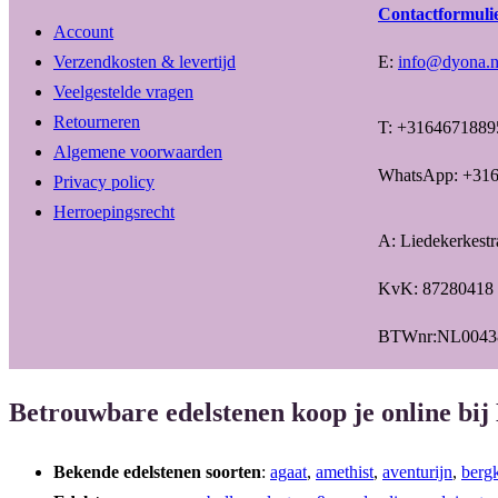
Contactformuli
Account
Verzendkosten & levertijd
E:
info@dyona.n
Veelgestelde vragen
Retourneren
T: +3164671889
Algemene voorwaarden
WhatsApp: +31
Privacy policy
Herroepingsrecht
A: Liedekerkest
KvK: 87280418
BTWnr:NL0043
Betrouwbare edelstenen koop je online bij
Bekende edelstenen soorten
:
agaat
,
amethist
,
aventurijn
,
bergk