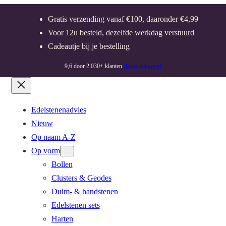
Gratis verzending vanaf €100, daaronder €4,99
Voor 12u besteld, dezelfde werkdag verstuurd
Cadeautje bij je bestelling
9,6 door 2.030+ klanten
(beoordelingen)
Edelstenenadvies
Nieuw
Op naam A-Z
Op vorm
Bollen
Clusters & Geodes
Duim- & handstenen
Edelstenen sets
Harten