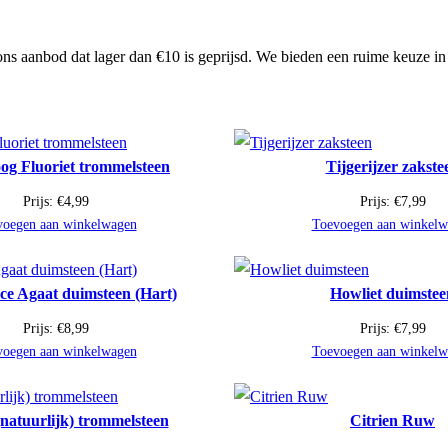
ns aanbod dat lager dan €10 is geprijsd. We bieden een ruime keuze in
og Fluoriet trommelsteen
Tijgerijzer zakste
Prijs:
€
4,99
Prijs:
€
7,99
voegen aan winkelwagen
Toevoegen aan winkelw
ce Agaat duimsteen (Hart)
Howliet duimstee
Prijs:
€
8,99
Prijs:
€
7,99
voegen aan winkelwagen
Toevoegen aan winkelw
(natuurlijk) trommelsteen
Citrien Ruw