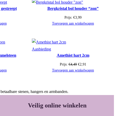
 gestreept
Bergkristal bol houder “zon”
Prijs:
€
3,99
agen
Toevoegen aan winkelwagen
Product
Aanbieding
mmelsteen
Amethist hart 2cm
in
de
onkelijke
Huidige
Oorspronkelijke
Huidige
Prijs:
€
4,49
€
2,91
uitverkoop
rijs
prijs
prijs
agen
Toevoegen aan winkelwagen
s:
was:
is:
€1,78.
€4,49.
€2,91.
 betaalbare stenen, hangers en armbanden.
Veilig online winkelen