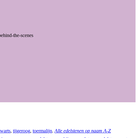
behind-the-scenes
warts
,
tijgeroog
,
toermalijn
.
Alle edelstenen op naam A-Z