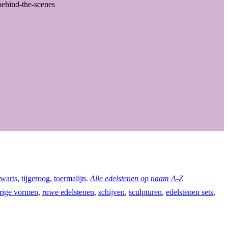
behind-the-scenes
warts
,
tijgeroog
,
toermalijn
.
Alle edelstenen op naam A-Z
rige vormen
,
ruwe edelstenen
,
schijven
,
sculpturen
,
edelstenen sets
,