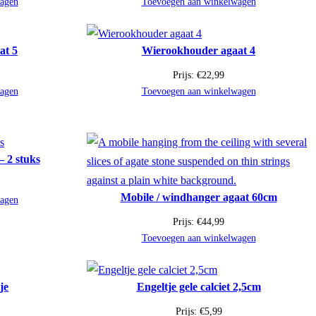
agen
Toevoegen aan winkelwagen
at 5
Wierookhouder agaat 4
Prijs:
€
22,99
agen
Toevoegen aan winkelwagen
– 2 stuks
Mobile / windhanger agaat 60cm
agen
Prijs:
€
44,99
Toevoegen aan winkelwagen
je
Engeltje gele calciet 2,5cm
Prijs:
€
5,99