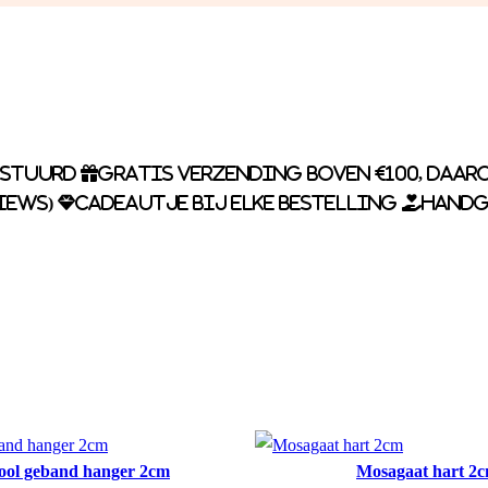
rstuurd
Gratis verzending boven €100, daaro
iews)
Cadeautje bij elke bestelling
Handg
ool geband hanger 2cm
Mosagaat hart 2