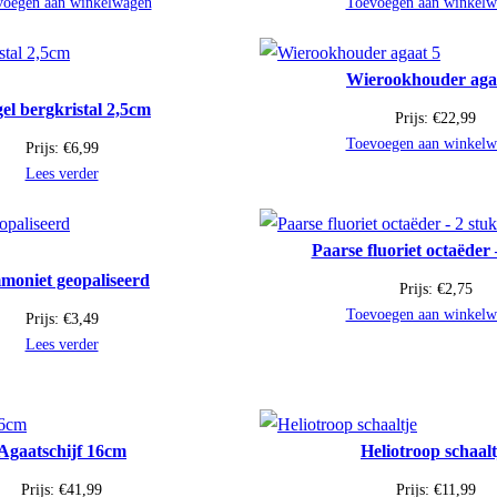
voegen aan winkelwagen
Toevoegen aan winkelw
Wierookhouder aga
el bergkristal 2,5cm
Prijs:
€
22,99
Toevoegen aan winkelw
Prijs:
€
6,99
Lees verder
Paarse fluoriet octaëder 
oniet geopaliseerd
Prijs:
€
2,75
Toevoegen aan winkelw
Prijs:
€
3,49
Lees verder
Agaatschijf 16cm
Heliotroop schaalt
Prijs:
€
41,99
Prijs:
€
11,99