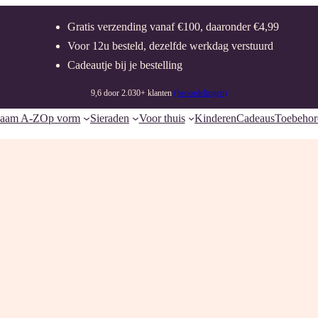
Gratis verzending vanaf €100, daaronder €4,99
Voor 12u besteld, dezelfde werkdag verstuurd
Cadeautje bij je bestelling
9,6 door 2.030+ klanten
(beoordelingen)
naam A-Z
Op vorm
Sieraden
Voor thuis
Kinderen
Cadeaus
Toebehor