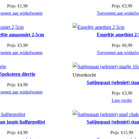
Prijs:
€
1,90
Prijs:
€
3,99
voegen aan winkelwagen
Toevoegen aan winkelw
ltje amazoniet 2,5cm
Engeltje amethist 2
Prijs:
€
5,99
Prijs:
€
6,99
voegen aan winkelwagen
Toevoegen aan winkelw
Speksteen diertje
Uitverkocht
Satijnspaat (seleniet) sta
Prijs:
€
4,99
voegen aan winkelwagen
Prijs:
€
3,99
Lees verder
n jaspis halfgepolijst
Satijnspaat (seleniet) sta
Prijs:
€
4,99
Prijs:
€
15,99