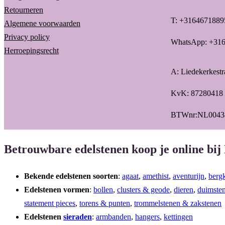
Retourneren
T: +3164671889
Algemene voorwaarden
Privacy policy
WhatsApp: +31
Herroepingsrecht
A: Liedekerkest
KvK: 87280418
BTWnr:NL0043
Betrouwbare edelstenen koop je online bij
Bekende edelstenen soorten
:
agaat
,
amethist
,
aventurijn
,
bergk
Edelstenen vormen
:
bollen
,
clusters & geode
,
dieren
,
duimste
statement pieces
,
torens & punten
,
trommelstenen & zakstenen
Edelstenen
sieraden
:
armbanden
,
hangers
,
kettingen