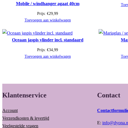
Mobile / windhanger agaat 40cm
Toe
Prijs:
€
29,99
Toevoegen aan winkelwagen
Oceaan jaspis vlinder incl. standaard
Mar
Prijs:
€
34,99
Toevoegen aan winkelwagen
Toe
Klantenservice
Contact
Account
Contactformuli
Verzendkosten & levertijd
E:
info@dyona.n
Veelgestelde vragen