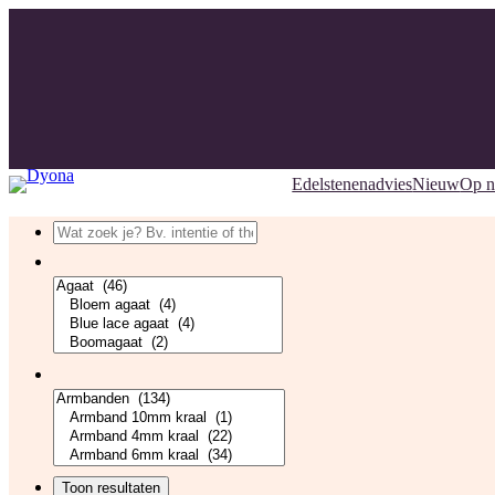
Edelstenenadvies
Nieuw
Op 