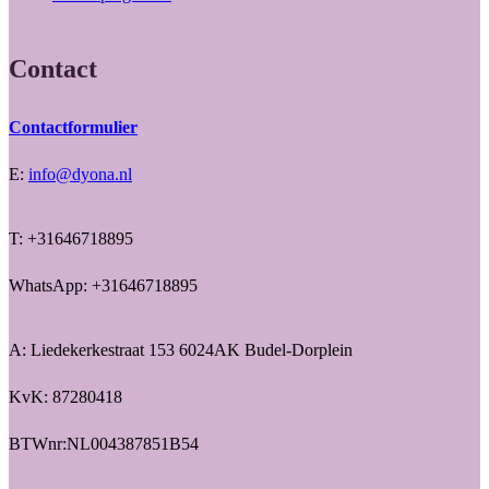
Contact
Contactformulier
E:
info@dyona.nl
T: +31646718895
WhatsApp: +31646718895
A: Liedekerkestraat 153 6024AK Budel-Dorplein
KvK: 87280418
BTWnr:NL004387851B54