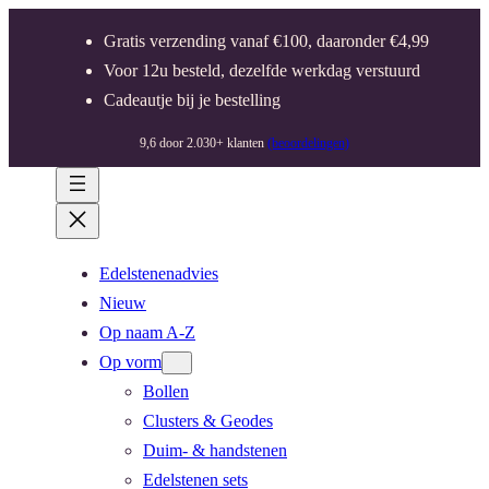
Gratis verzending vanaf €100, daaronder €4,99
Voor 12u besteld, dezelfde werkdag verstuurd
Cadeautje bij je bestelling
9,6 door 2.030+ klanten
(beoordelingen)
Edelstenenadvies
Nieuw
Op naam A-Z
Op vorm
Bollen
Clusters & Geodes
Duim- & handstenen
Edelstenen sets