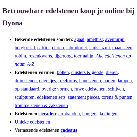
Betrouwbare edelstenen koop je online bij
Dyona
Bekende edelstenen soorten
:
agaat
,
amethist
,
aventurijn
,
bergkristal
,
calciet
,
citrien
,
labradoriet
,
lapis lazuli
,
maansteen
,
robijn
,
rozenkwarts
,
tijgeroog
,
toermalijn
.
Alle edelstenen op
naam A-Z
Edelstenen vormen
:
bollen
,
clusters & geode
,
dieren
,
duimstenen
,
engeltjes
,
freeforms
,
handstenen
,
harten
,
lampen
,
op standaard
,
overige vormen
,
ruwe edelstenen
,
schijven
,
sculpturen
,
edelstenen sets
,
statement pieces
,
torens & punten
,
trommelstenen & zakstenen
Edelstenen
sieraden
:
armbanden
,
hangers
,
kettingen
Unieke edelstenen
Verrassende edelstenen
cadeaus