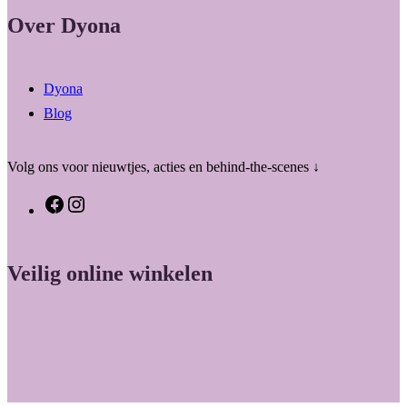
Over Dyona
Dyona
Blog
Volg ons voor nieuwtjes, acties en behind-the-scenes ↓
F
I
a
n
c
s
Veilig online winkelen
e
t
b
a
o
g
o
r
k
a
m