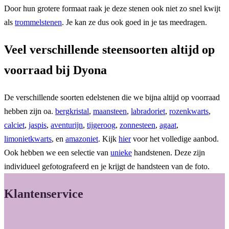
Door hun grotere formaat raak je deze stenen ook niet zo snel kwijt
als
trommelstenen
. Je kan ze dus ook goed in je tas meedragen.
Veel verschillende steensoorten altijd op
voorraad bij Dyona
De verschillende soorten edelstenen die we bijna altijd op voorraad
hebben zijn oa.
bergkristal
,
maansteen
,
labradoriet
,
rozenkwarts
,
calciet
,
jaspis
,
aventurijn
,
tijgeroog
,
zonnesteen
,
agaat
,
limonietkwarts
, en
amazoniet
. Kijk
hier
voor het volledige aanbod.
Ook hebben we een selectie van
unieke
handstenen. Deze zijn
individueel gefotografeerd en je krijgt de handsteen van de foto.
Klantenservice