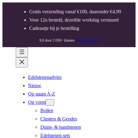
Gratis verzending vanaf €100, daaronder €4,99
Voor 12u besteld, dezelfde werkdag verstuurd
Cadeautje bij je bestelling
9,6 door 2.030+ klanten
(beoordelingen)
Edelstenenadvies
Nieuw
Op naam A-Z
Op vorm
Bollen
Clusters & Geodes
Duim- & handstenen
Edelstenen sets