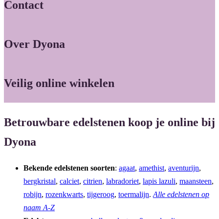
Contact
Over Dyona
Veilig online winkelen
Betrouwbare edelstenen koop je online bij
Dyona
Bekende edelstenen soorten
:
agaat
,
amethist
,
aventurijn
,
bergkristal
,
calciet
,
citrien
,
labradoriet
,
lapis lazuli
,
maansteen
,
robijn
,
rozenkwarts
,
tijgeroog
,
toermalijn
.
Alle edelstenen op
naam A-Z