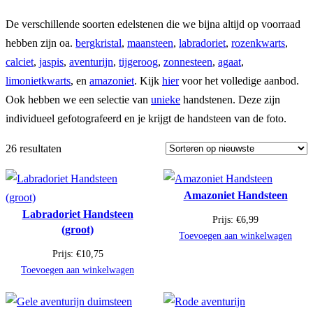
De verschillende soorten edelstenen die we bijna altijd op voorraad
hebben zijn oa.
bergkristal
,
maansteen
,
labradoriet
,
rozenkwarts
,
calciet
,
jaspis
,
aventurijn
,
tijgeroog
,
zonnesteen
,
agaat
,
limonietkwarts
, en
amazoniet
. Kijk
hier
voor het volledige aanbod.
Ook hebben we een selectie van
unieke
handstenen. Deze zijn
individueel gefotografeerd en je krijgt de handsteen van de foto.
26 resultaten
Amazoniet Handsteen
Labradoriet Handsteen
Prijs:
€
6,99
(groot)
Toevoegen aan winkelwagen
Prijs:
€
10,75
Toevoegen aan winkelwagen