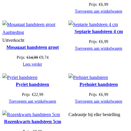
Prijs:
€
6,99
Toevoegen aan winkelwagen
Septarie handsteen 4 cm
Product
Aanbieding
in
Uitverkocht
Prijs:
€
6,99
Mosagaat handsteen groot
de
Toevoegen aan winkelwagen
uitverkoop
Oorspronkelijke
Huidige
Prijs:
€
14,99
€
9,74
prijs
prijs
Lees verder
was:
is:
€14,99.
€9,74.
Pyriet handsteen
Prehniet handsteen
Prijs:
€
22,99
Prijs:
€
6,99
Toevoegen aan winkelwagen
Toevoegen aan winkelwagen
Cadeautje bij elke bestelling
Rozenkwarts handsteen 5cm