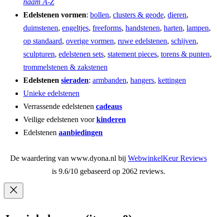
naam A-Z
Edelstenen vormen
:
bollen
,
clusters & geode
,
dieren
,
duimstenen
,
engeltjes
,
freeforms
,
handstenen
,
harten
,
lampen
,
op standaard
,
overige vormen
,
ruwe edelstenen
,
schijven
,
sculpturen
,
edelstenen sets
,
statement pieces
,
torens & punten
,
trommelstenen & zakstenen
Edelstenen
sieraden
:
armbanden
,
hangers
,
kettingen
Unieke edelstenen
Verrassende edelstenen
cadeaus
Veilige edelstenen voor
kinderen
Edelstenen
aanbiedingen
De waardering van www.dyona.nl bij
WebwinkelKeur Reviews
is 9.6/10 gebaseerd op 2062 reviews.