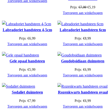
uitverkoop
de
prijs
prijs
Toevoegen aan winkelwagen
was:
is:
uitverkoop
Oorspronkelijke
Huidige
Prijs:
€
7,99
€
5,19
€6,99.
€4,54.
prijs
prijs
Toevoegen aan winkelwagen
was:
is:
€7,99.
€5,19.
Labradoriet handsteen 4-5cm
Labradoriet handsteen 6cm
Prijs:
€
6,99
Prijs:
€
8,99
Toevoegen aan winkelwagen
Toevoegen aan winkelwagen
Gele opaal handsteen
Goudobsidiaan duimsteen
Prijs:
€
5,99
Prijs:
€
6,99
Toevoegen aan winkelwagen
Toevoegen aan winkelwagen
Sodaliet duimsteen
Rozenkwarts handsteen ovaal
Prijs:
€
7,99
Prijs:
€
6,99
Toevoegen aan winkelwagen
Toevoegen aan winkelwagen