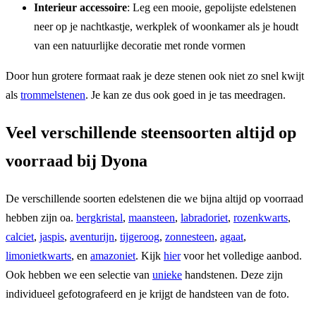
Interieur accessoire
: Leg een mooie, gepolijste edelstenen
neer op je nachtkastje, werkplek of woonkamer als je houdt
van een natuurlijke decoratie met ronde vormen
Door hun grotere formaat raak je deze stenen ook niet zo snel kwijt
als
trommelstenen
. Je kan ze dus ook goed in je tas meedragen.
Veel verschillende steensoorten altijd op
voorraad bij Dyona
De verschillende soorten edelstenen die we bijna altijd op voorraad
hebben zijn oa.
bergkristal
,
maansteen
,
labradoriet
,
rozenkwarts
,
calciet
,
jaspis
,
aventurijn
,
tijgeroog
,
zonnesteen
,
agaat
,
limonietkwarts
, en
amazoniet
. Kijk
hier
voor het volledige aanbod.
Ook hebben we een selectie van
unieke
handstenen. Deze zijn
individueel gefotografeerd en je krijgt de handsteen van de foto.