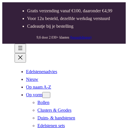
Gratis verzending vanaf €100, daaronder €4,99
Voor 12u besteld, dezelfde werkdag verstuurd
Cadeautje bij je bestelling
9,6 door 2.030+ klanten
(beoordelingen)
Edelstenenadvies
Nieuw
Op naam A-Z
Op vorm
Bollen
Clusters & Geodes
Duim- & handstenen
Edelstenen sets