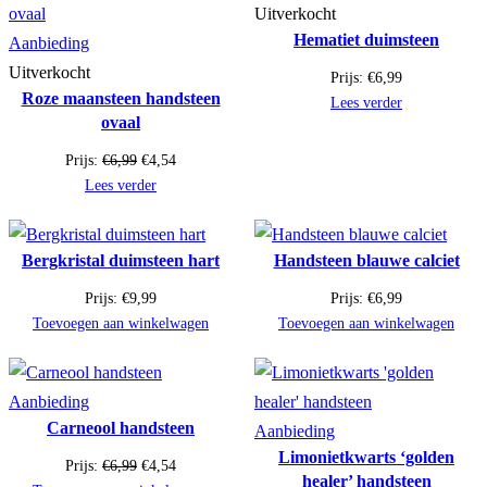
Uitverkocht
Hematiet duimsteen
Product
Aanbieding
in
Uitverkocht
Prijs:
€
6,99
Roze maansteen handsteen
de
Lees verder
ovaal
uitverkoop
Oorspronkelijke
Huidige
Prijs:
€
6,99
€
4,54
prijs
prijs
Lees verder
was:
is:
€6,99.
€4,54.
Bergkristal duimsteen hart
Handsteen blauwe calciet
Prijs:
€
9,99
Prijs:
€
6,99
Toevoegen aan winkelwagen
Toevoegen aan winkelwagen
Product
Aanbieding
Carneool handsteen
in
Product
Aanbieding
Limonietkwarts ‘golden
de
in
Oorspronkelijke
Huidige
Prijs:
€
6,99
€
4,54
healer’ handsteen