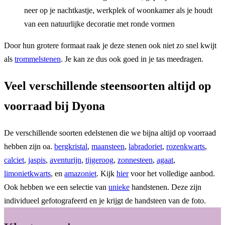
neer op je nachtkastje, werkplek of woonkamer als je houdt
van een natuurlijke decoratie met ronde vormen
Door hun grotere formaat raak je deze stenen ook niet zo snel kwijt
als
trommelstenen
. Je kan ze dus ook goed in je tas meedragen.
Veel verschillende steensoorten altijd op
voorraad bij Dyona
De verschillende soorten edelstenen die we bijna altijd op voorraad
hebben zijn oa.
bergkristal
,
maansteen
,
labradoriet
,
rozenkwarts
,
calciet
,
jaspis
,
aventurijn
,
tijgeroog
,
zonnesteen
,
agaat
,
limonietkwarts
, en
amazoniet
. Kijk
hier
voor het volledige aanbod.
Ook hebben we een selectie van
unieke
handstenen. Deze zijn
individueel gefotografeerd en je krijgt de handsteen van de foto.