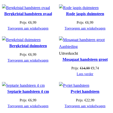
Bergkristal handsteen ovaal
Rode jaspis duimsteen
Prijs:
€
6,99
Prijs:
€
6,99
Toevoegen aan winkelwagen
Toevoegen aan winkelwagen
Bergkristal duimsteen
Product
Aanbieding
in
Uitverkocht
Prijs:
€
6,99
Mosagaat handsteen groot
de
Toevoegen aan winkelwagen
uitverkoop
Oorspronkelijk
Huidige
Prijs:
€
14,99
€
9,74
prijs
prijs
Lees verder
was:
is:
€14,99.
€9,74.
Septarie handsteen 4 cm
Pyriet handsteen
Prijs:
€
6,99
Prijs:
€
22,99
Toevoegen aan winkelwagen
Toevoegen aan winkelwagen