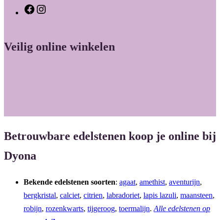
F
I
a
n
c
s
Veilig online winkelen
e
t
b
a
o
g
o
r
k
a
m
Betrouwbare edelstenen koop je online bij
Dyona
Bekende edelstenen soorten
:
agaat
,
amethist
,
aventurijn
,
bergkristal
,
calciet
,
citrien
,
labradoriet
,
lapis lazuli
,
maansteen
,
robijn
,
rozenkwarts
,
tijgeroog
,
toermalijn
.
Alle edelstenen op