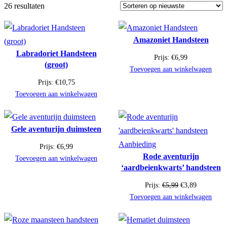
26 resultaten
Amazoniet Handsteen
Labradoriet Handsteen
Prijs:
€
6,99
(groot)
Toevoegen aan winkelwagen
Prijs:
€
10,75
Toevoegen aan winkelwagen
Gele aventurijn duimsteen
Product
Aanbieding
Prijs:
€
6,99
Rode aventurijn
in
Toevoegen aan winkelwagen
‘aardbeienkwarts’ handsteen
de
uitverkoop
Oorspronkelijke
Huidige
Prijs:
€
5,99
€
3,89
prijs
prijs
Toevoegen aan winkelwagen
was:
is:
€5,99.
€3,89.