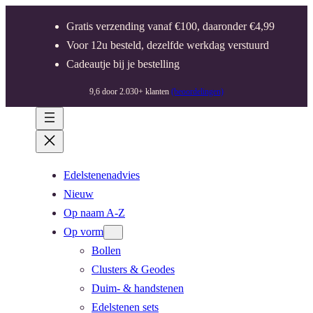
Gratis verzending vanaf €100, daaronder €4,99
Voor 12u besteld, dezelfde werkdag verstuurd
Cadeautje bij je bestelling
9,6 door 2.030+ klanten
(beoordelingen)
Edelstenenadvies
Nieuw
Op naam A-Z
Op vorm
Bollen
Clusters & Geodes
Duim- & handstenen
Edelstenen sets