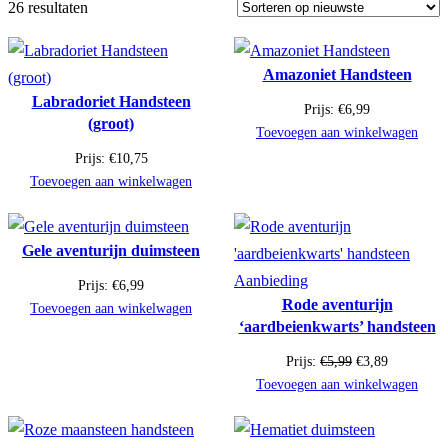
26 resultaten
Amazoniet Handsteen
Labradoriet Handsteen
Prijs:
€
6,99
(groot)
Toevoegen aan winkelwagen
Prijs:
€
10,75
Toevoegen aan winkelwagen
Gele aventurijn duimsteen
Product
Aanbieding
Prijs:
€
6,99
Rode aventurijn
in
Toevoegen aan winkelwagen
‘aardbeienkwarts’ handsteen
de
uitverkoop
Oorspronkelijke
Huidige
Prijs:
€
5,99
€
3,89
prijs
prijs
Toevoegen aan winkelwagen
was:
is:
€5,99.
€3,89.