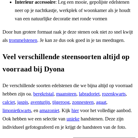
Interieur accessoire
: Leg een mooie, gepolijste edelstenen
neer op je nachtkastje, werkplek of woonkamer als je houdt
van een natuurlijke decoratie met ronde vormen
Door hun grotere formaat raak je deze stenen ook niet zo snel kwijt
als
trommelstenen
. Je kan ze dus ook goed in je tas meedragen.
Veel verschillende steensoorten altijd op
voorraad bij Dyona
De verschillende soorten edelstenen die we bijna altijd op voorraad
hebben zijn oa.
bergkristal
,
maansteen
,
labradoriet
,
rozenkwarts
,
calciet
,
jaspis
,
aventurijn
,
tijgeroog
,
zonnesteen
,
agaat
,
limonietkwarts
, en
amazoniet
. Kijk
hier
voor het volledige aanbod.
Ook hebben we een selectie van
unieke
handstenen. Deze zijn
individueel gefotografeerd en je krijgt de handsteen van de foto.