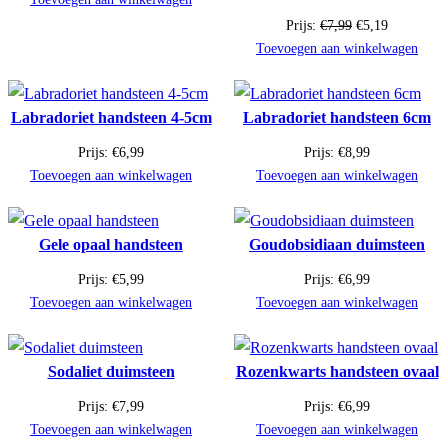
was:
is:
uitverkoop
Oorspronkelijke
Huidige
Prijs:
€
7,99
€
5,19
€6,99.
€4,54.
prijs
prijs
Toevoegen aan winkelwagen
was:
is:
€7,99.
€5,19.
Labradoriet handsteen 4-5cm
Labradoriet handsteen 6cm
Prijs:
€
6,99
Prijs:
€
8,99
Toevoegen aan winkelwagen
Toevoegen aan winkelwagen
Gele opaal handsteen
Goudobsidiaan duimsteen
Prijs:
€
5,99
Prijs:
€
6,99
Toevoegen aan winkelwagen
Toevoegen aan winkelwagen
Sodaliet duimsteen
Rozenkwarts handsteen ovaal
Prijs:
€
7,99
Prijs:
€
6,99
Toevoegen aan winkelwagen
Toevoegen aan winkelwagen