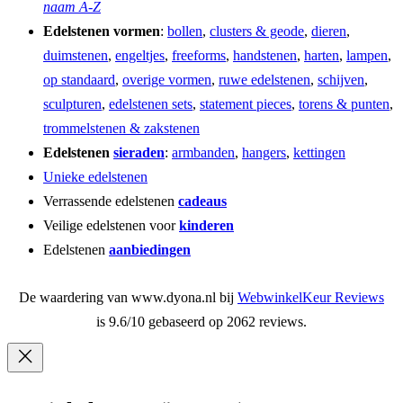
naam A-Z
Edelstenen vormen
:
bollen
,
clusters & geode
,
dieren
,
duimstenen
,
engeltjes
,
freeforms
,
handstenen
,
harten
,
lampen
,
op standaard
,
overige vormen
,
ruwe edelstenen
,
schijven
,
sculpturen
,
edelstenen sets
,
statement pieces
,
torens & punten
,
trommelstenen & zakstenen
Edelstenen
sieraden
:
armbanden
,
hangers
,
kettingen
Unieke edelstenen
Verrassende edelstenen
cadeaus
Veilige edelstenen voor
kinderen
Edelstenen
aanbiedingen
De waardering van www.dyona.nl bij
WebwinkelKeur Reviews
is 9.6/10 gebaseerd op 2062 reviews.