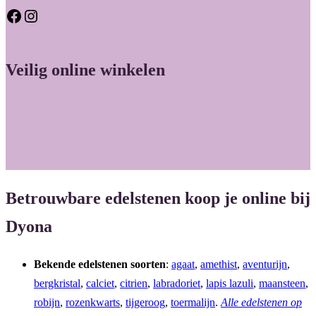
Facebook
Instagram
Veilig online winkelen
Betrouwbare edelstenen koop je online bij
Dyona
Bekende edelstenen soorten
:
agaat
,
amethist
,
aventurijn
,
bergkristal
,
calciet
,
citrien
,
labradoriet
,
lapis lazuli
,
maansteen
,
robijn
,
rozenkwarts
,
tijgeroog
,
toermalijn
.
Alle edelstenen op