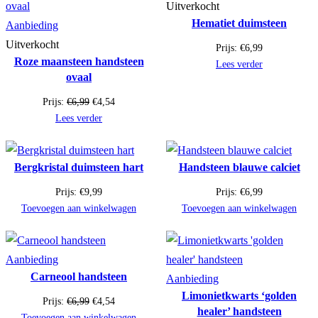
Uitverkocht
Hematiet duimsteen
Product
Aanbieding
in
Uitverkocht
Prijs:
€
6,99
Roze maansteen handsteen
de
Lees verder
ovaal
uitverkoop
Oorspronkelijke
Huidige
Prijs:
€
6,99
€
4,54
prijs
prijs
Lees verder
was:
is:
€6,99.
€4,54.
Bergkristal duimsteen hart
Handsteen blauwe calciet
Prijs:
€
9,99
Prijs:
€
6,99
Toevoegen aan winkelwagen
Toevoegen aan winkelwagen
Product
Aanbieding
Carneool handsteen
in
Product
Aanbieding
Limonietkwarts ‘golden
de
in
Oorspronkelijke
Huidige
Prijs:
€
6,99
€
4,54
healer’ handsteen
uitverkoop
de
prijs
prijs
Toevoegen aan winkelwagen