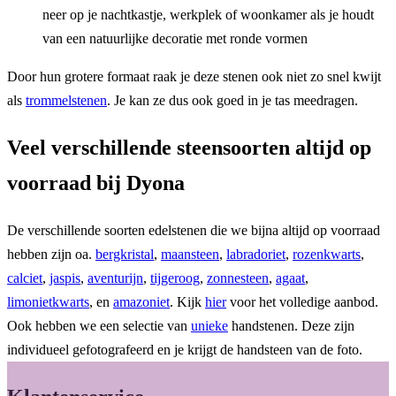
neer op je nachtkastje, werkplek of woonkamer als je houdt
van een natuurlijke decoratie met ronde vormen
Door hun grotere formaat raak je deze stenen ook niet zo snel kwijt
als
trommelstenen
. Je kan ze dus ook goed in je tas meedragen.
Veel verschillende steensoorten altijd op
voorraad bij Dyona
De verschillende soorten edelstenen die we bijna altijd op voorraad
hebben zijn oa.
bergkristal
,
maansteen
,
labradoriet
,
rozenkwarts
,
calciet
,
jaspis
,
aventurijn
,
tijgeroog
,
zonnesteen
,
agaat
,
limonietkwarts
, en
amazoniet
. Kijk
hier
voor het volledige aanbod.
Ook hebben we een selectie van
unieke
handstenen. Deze zijn
individueel gefotografeerd en je krijgt de handsteen van de foto.