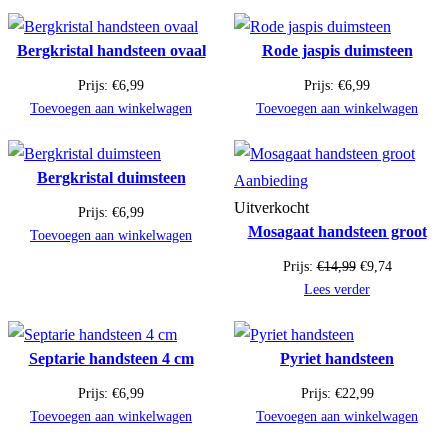
Bergkristal handsteen ovaal
Rode jaspis duimsteen
Prijs:
€
6,99
Prijs:
€
6,99
Toevoegen aan winkelwagen
Toevoegen aan winkelwagen
Bergkristal duimsteen
Product
Aanbieding
in
Uitverkocht
Prijs:
€
6,99
Mosagaat handsteen groot
de
Toevoegen aan winkelwagen
uitverkoop
Oorspronkelijk
Huidige
Prijs:
€
14,99
€
9,74
prijs
prijs
Lees verder
was:
is:
€14,99.
€9,74.
Septarie handsteen 4 cm
Pyriet handsteen
Prijs:
€
6,99
Prijs:
€
22,99
Toevoegen aan winkelwagen
Toevoegen aan winkelwagen