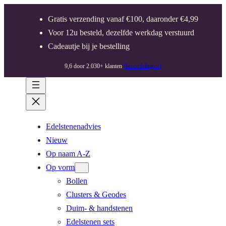
Gratis verzending vanaf €100, daaronder €4,99
Voor 12u besteld, dezelfde werkdag verstuurd
Cadeautje bij je bestelling
9,6 door 2.030+ klanten
(beoordelingen)
Edelstenenadvies
Nieuw
Op naam A-Z
Op vorm
Bollen
Clusters & Geodes
Duim- & handstenen
Edelstenen sets