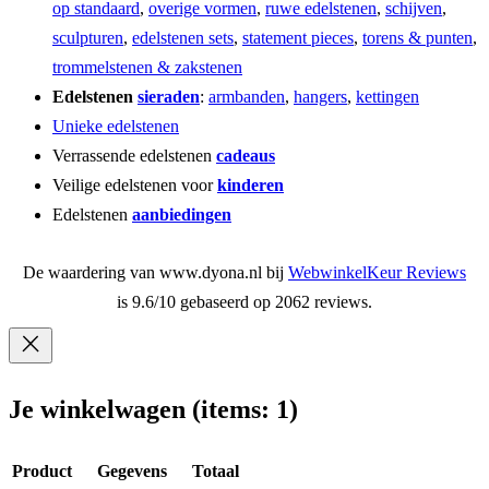
op standaard
,
overige vormen
,
ruwe edelstenen
,
schijven
,
sculpturen
,
edelstenen sets
,
statement pieces
,
torens & punten
,
trommelstenen & zakstenen
Edelstenen
sieraden
:
armbanden
,
hangers
,
kettingen
Unieke edelstenen
Verrassende edelstenen
cadeaus
Veilige edelstenen voor
kinderen
Edelstenen
aanbiedingen
De waardering van www.dyona.nl bij
WebwinkelKeur Reviews
is 9.6/10 gebaseerd op 2062 reviews.
Je winkelwagen
(items: 1)
Product
Gegevens
Totaal