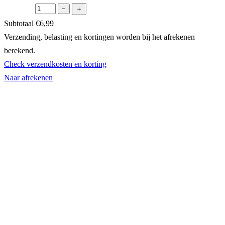
−
＋
Producten
Subtotaal
€6,99
Verzending, belasting en kortingen worden bij het afrekenen
in
berekend.
winkelwagen
Check verzendkosten en korting
Naar afrekenen