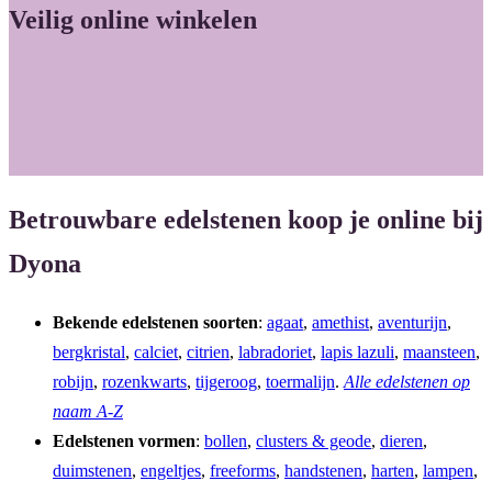
Veilig online winkelen
e
t
b
a
o
g
o
r
k
a
m
Betrouwbare edelstenen koop je online bij
Dyona
Bekende edelstenen soorten
:
agaat
,
amethist
,
aventurijn
,
bergkristal
,
calciet
,
citrien
,
labradoriet
,
lapis lazuli
,
maansteen
,
robijn
,
rozenkwarts
,
tijgeroog
,
toermalijn
.
Alle edelstenen op
naam A-Z
Edelstenen vormen
:
bollen
,
clusters & geode
,
dieren
,
duimstenen
,
engeltjes
,
freeforms
,
handstenen
,
harten
,
lampen
,