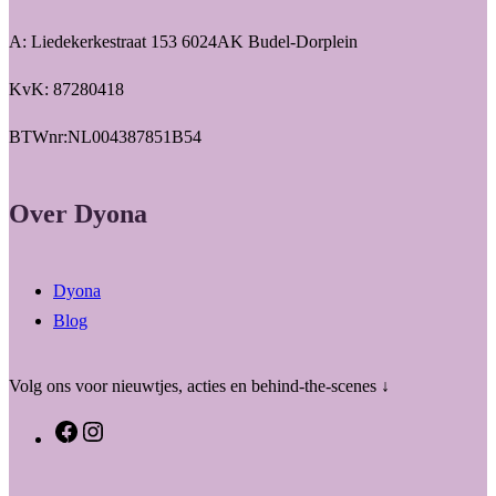
A: Liedekerkestraat 153 6024AK Budel-Dorplein
KvK: 87280418
BTWnr:NL004387851B54
Over Dyona
Dyona
Blog
Volg ons voor nieuwtjes, acties en behind-the-scenes ↓
F
I
a
n
c
s