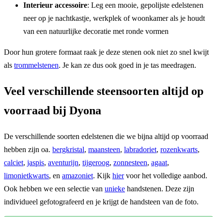
Interieur accessoire
: Leg een mooie, gepolijste edelstenen
neer op je nachtkastje, werkplek of woonkamer als je houdt
van een natuurlijke decoratie met ronde vormen
Door hun grotere formaat raak je deze stenen ook niet zo snel kwijt
als
trommelstenen
. Je kan ze dus ook goed in je tas meedragen.
Veel verschillende steensoorten altijd op
voorraad bij Dyona
De verschillende soorten edelstenen die we bijna altijd op voorraad
hebben zijn oa.
bergkristal
,
maansteen
,
labradoriet
,
rozenkwarts
,
calciet
,
jaspis
,
aventurijn
,
tijgeroog
,
zonnesteen
,
agaat
,
limonietkwarts
, en
amazoniet
. Kijk
hier
voor het volledige aanbod.
Ook hebben we een selectie van
unieke
handstenen. Deze zijn
individueel gefotografeerd en je krijgt de handsteen van de foto.