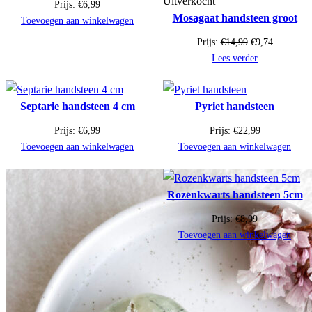
in
Uitverkocht
Prijs:
€
6,99
Mosagaat handsteen groot
de
Toevoegen aan winkelwagen
uitverkoop
Oorspronkelijk
Huidige
Prijs:
€
14,99
€
9,74
prijs
prijs
Lees verder
was:
is:
€14,99.
€9,74.
Septarie handsteen 4 cm
Pyriet handsteen
Prijs:
€
6,99
Prijs:
€
22,99
Toevoegen aan winkelwagen
Toevoegen aan winkelwagen
Rozenkwarts handsteen 5cm
Prijs:
€
8,99
Toevoegen aan winkelwagen