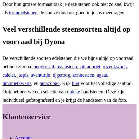
Door hun grotere formaat raak je deze stenen ook niet zo snel kwijt
als
trommelstenen
. Je kan ze dus ook goed in je tas meedragen.
Veel verschillende steensoorten altijd op
voorraad bij Dyona
De verschillende soorten edelstenen die we bijna altijd op voorraad
hebben zijn oa.
bergkristal
,
maansteen
,
labradoriet
,
rozenkwarts
,
calciet
,
jaspis
,
aventurijn
,
tijgeroog
,
zonnesteen
,
agaat
,
limonietkwarts
, en
amazoniet
. Kijk
hier
voor het volledige aanbod.
Ook hebben we een selectie van
unieke
handstenen. Deze zijn
individueel gefotografeerd en je krijgt de handsteen van de foto.
Klantenservice
Account