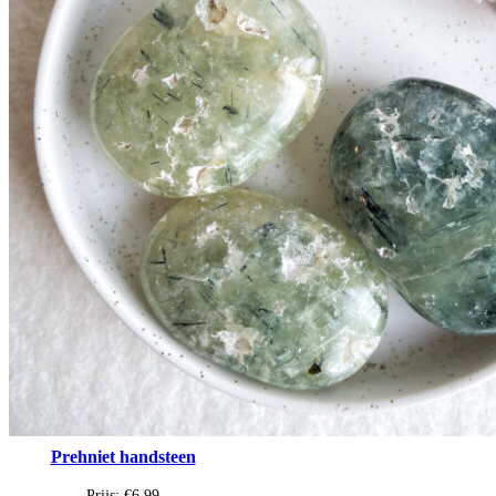
Prehniet handsteen
Prijs:
€
6,99