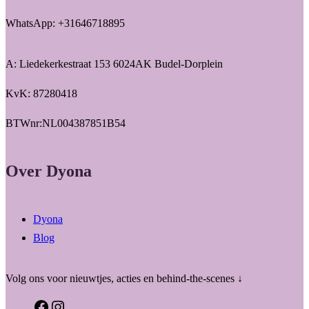
WhatsApp: +31646718895
A: Liedekerkestraat 153 6024AK Budel-Dorplein
KvK: 87280418
BTWnr:NL004387851B54
Over Dyona
Dyona
Blog
Volg ons voor nieuwtjes, acties en behind-the-scenes ↓
F
I