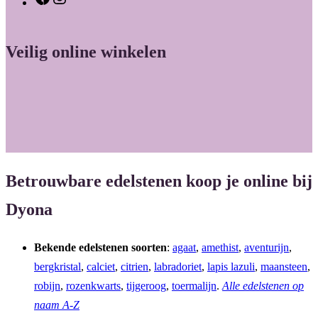
a
n
c
s
Veilig online winkelen
e
t
b
a
o
g
o
r
k
a
m
Betrouwbare edelstenen koop je online bij
Dyona
Bekende edelstenen soorten
:
agaat
,
amethist
,
aventurijn
,
bergkristal
,
calciet
,
citrien
,
labradoriet
,
lapis lazuli
,
maansteen
,
robijn
,
rozenkwarts
,
tijgeroog
,
toermalijn
.
Alle edelstenen op
naam A-Z