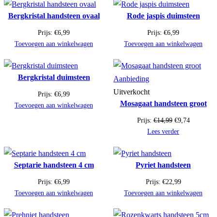
Bergkristal handsteen ovaal
Rode jaspis duimsteen
Prijs:
€
6,99
Prijs:
€
6,99
Toevoegen aan winkelwagen
Toevoegen aan winkelwagen
Bergkristal duimsteen
Product
Aanbieding
in
Uitverkocht
Prijs:
€
6,99
Mosagaat handsteen groot
de
Toevoegen aan winkelwagen
uitverkoop
Oorspronkelijk
Huidige
Prijs:
€
14,99
€
9,74
prijs
prijs
Lees verder
was:
is:
€14,99.
€9,74.
Septarie handsteen 4 cm
Pyriet handsteen
Prijs:
€
6,99
Prijs:
€
22,99
Toevoegen aan winkelwagen
Toevoegen aan winkelwagen