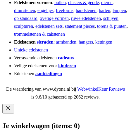
Edelstenen vormen
:
bollen
,
clusters & geode
,
dieren
,
duimstenen
,
engeltjes
,
freeforms
,
handstenen
,
harten
,
lampen
,
op standaard
,
overige vormen
,
ruwe edelstenen
,
schijven
,
sculpturen
,
edelstenen sets
,
statement pieces
,
torens & punten
,
trommelstenen & zakstenen
Edelstenen
sieraden
:
armbanden
,
hangers
,
kettingen
Unieke edelstenen
Verrassende edelstenen
cadeaus
Veilige edelstenen voor
kinderen
Edelstenen
aanbiedingen
De waardering van www.dyona.nl bij
WebwinkelKeur Reviews
is 9.6/10 gebaseerd op 2062 reviews.
Je winkelwagen
(items: 0)