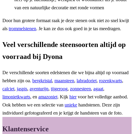
van een natuurlijke decoratie met ronde vormen
Door hun grotere formaat raak je deze stenen ook niet zo snel kwijt
als
trommelstenen
. Je kan ze dus ook goed in je tas meedragen.
Veel verschillende steensoorten altijd op
voorraad bij Dyona
De verschillende soorten edelstenen die we bijna altijd op voorraad
hebben zijn oa.
bergkristal
,
maansteen
,
labradoriet
,
rozenkwarts
,
calciet
,
jaspis
,
aventurijn
,
tijgeroog
,
zonnesteen
,
agaat
,
limonietkwarts
, en
amazoniet
. Kijk
hier
voor het volledige aanbod.
Ook hebben we een selectie van
unieke
handstenen. Deze zijn
individueel gefotografeerd en je krijgt de handsteen van de foto.
Klantenservice