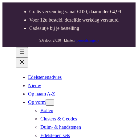
Gratis verzending vanaf €100, daaronder €4,99
Voor 12u besteld, dezelfde werkdag verstuurd
Cadeautje bij je bestelling
9,6 door 2.030+ klanten
(beoordelingen)
Edelstenenadvies
Nieuw
Op naam A-Z
Op vorm
Bollen
Clusters & Geodes
Duim- & handstenen
Edelstenen sets