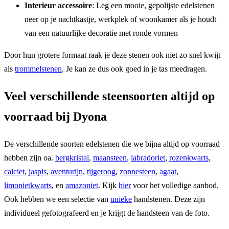
Interieur accessoire
: Leg een mooie, gepolijste edelstenen
neer op je nachtkastje, werkplek of woonkamer als je houdt
van een natuurlijke decoratie met ronde vormen
Door hun grotere formaat raak je deze stenen ook niet zo snel kwijt
als
trommelstenen
. Je kan ze dus ook goed in je tas meedragen.
Veel verschillende steensoorten altijd op
voorraad bij Dyona
De verschillende soorten edelstenen die we bijna altijd op voorraad
hebben zijn oa.
bergkristal
,
maansteen
,
labradoriet
,
rozenkwarts
,
calciet
,
jaspis
,
aventurijn
,
tijgeroog
,
zonnesteen
,
agaat
,
limonietkwarts
, en
amazoniet
. Kijk
hier
voor het volledige aanbod.
Ook hebben we een selectie van
unieke
handstenen. Deze zijn
individueel gefotografeerd en je krijgt de handsteen van de foto.