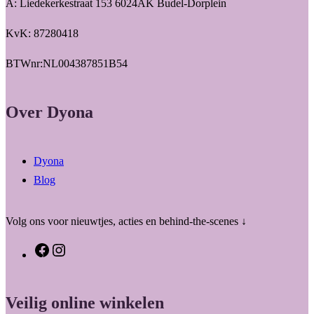
A: Liedekerkestraat 153 6024AK Budel-Dorplein
KvK: 87280418
BTWnr:NL004387851B54
Over Dyona
Dyona
Blog
Volg ons voor nieuwtjes, acties en behind-the-scenes ↓
F
I
a
n
c
s
Veilig online winkelen
e
t