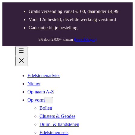
Gratis verzending vanaf €100, daaronder €4,99
Voor 12u besteld, dezelfde werkdag verstuurd
Cadeautje bij je bestelling
9,6 door 2.030+ klanten
(beoordelingen)
Edelstenenadvies
Nieuw
Op naam A-Z
Op vorm
Bollen
Clusters & Geodes
Duim- & handstenen
Edelstenen sets