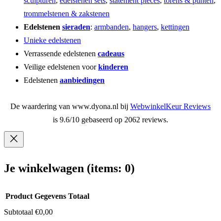
sculpturen
,
edelstenen sets
,
statement pieces
,
torens & punten
,
trommelstenen & zakstenen
Edelstenen
sieraden
:
armbanden
,
hangers
,
kettingen
Unieke edelstenen
Verrassende edelstenen
cadeaus
Veilige edelstenen voor
kinderen
Edelstenen
aanbiedingen
De waardering van www.dyona.nl bij
WebwinkelKeur Reviews
is 9.6/10 gebaseerd op 2062 reviews.
Je winkelwagen
(items: 0)
Product
Gegevens
Totaal
Subtotaal
€0,00