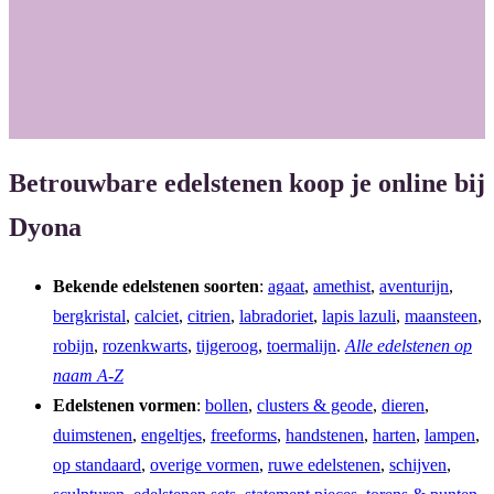
b
a
o
g
o
r
k
a
m
Betrouwbare edelstenen koop je online bij
Dyona
Bekende edelstenen soorten
:
agaat
,
amethist
,
aventurijn
,
bergkristal
,
calciet
,
citrien
,
labradoriet
,
lapis lazuli
,
maansteen
,
robijn
,
rozenkwarts
,
tijgeroog
,
toermalijn
.
Alle edelstenen op
naam A-Z
Edelstenen vormen
:
bollen
,
clusters & geode
,
dieren
,
duimstenen
,
engeltjes
,
freeforms
,
handstenen
,
harten
,
lampen
,
op standaard
,
overige vormen
,
ruwe edelstenen
,
schijven
,